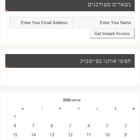
נשארים מעודכנים
חפשו אותנו בפייסבוק
אוגוסט 2026
א
ב
ג
ד
ה
ו
ש
1
8
7
6
5
4
3
2
15
14
13
12
11
10
9