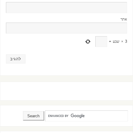
אתר
3
×
שבע
=