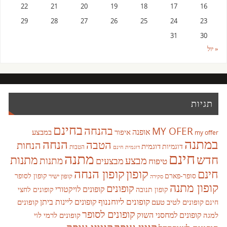
22
21
20
19
18
17
16
29
28
27
26
25
24
23
31
30
« יול
תגיות
בחינם
בהנחה
MY OFER
אופנה
איפור
במבצע
my offer
במתנה
הנחה
הטבה
הנחות
דוגמית
דוגמיות
הטבות
דוגמית חינם
חינם
מתנה
חדש
מתנות
מבצע
מבצעים
מתנות
טיפוח
קופון
חינם
קופון הנחה
סופר-פארם
קופון לסופר
קופון ישיר
סקירה
קופון מתנה
קופונים
קופונים לויקטורי
קופונים לחצי
קופון תנובה
קופונים ליוחננוף
קופונים ליינות ביתן
קופונים לטיב טעם
קופונים
חינם
קופונים לסופר
קופונים למחסני השוק
למגה
קופונים לרמי לוי