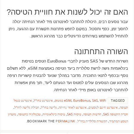
האם זה יכול לשנות את חוויית הטיסה?
עבור נוסעים רבים, היכולת להתחבר לאינטרנט מיד לאחר הנחיתה יכולה
לחסוך זמן, כסף ותסכול. במקום לחפש פתרונות תקשורת עם ההגעה, ניתן
להתחיל להשתמש בשירותים הדיגיטליים כבר מהרגע הראשון.
השורה התחתונה
השירות החדש של SAS מעניק לחברי EuroBonus הטסים בטיסות
בינלאומיות גישה לרשת סלולרית ביעד הטיסה באמצעות eSIM, ללא תשלום
נוסף ובכפוף לתנאי התוכנית. מדובר במהלך שנועד להבטיח קישוריות רציפה
מהרגע שבו הנוסעים עולים למטוס ועד הגעתם ליעד, תוך מתן אפשרות
להתחבר לאינטרנט באופן מיידי לאחר הנחיתה.
TAGGED
WiFi במטוס
,
SAS
,
EuroBonus
,
eSIM
,
אינטרנט בחו"ל
,
אינטרנט בנמל
תעופה
,
אינטרנט חינם לנוסעים
,
אינטרנט לאחר נחיתה
,
גלישה בחו"ל
,
חבילת גלישה לחו"ל
,
חברת התעופה SAS
,
חדשות תעופה
,
טיסות SAS
,
טיסות בינלאומיות
,
טכנולוגיה בתעופה
,
מועדון
הנוסע המתמיד
,
תקשורת סלולרית בחו"ל
.
BOOKMARK THE
PERMALINK
.