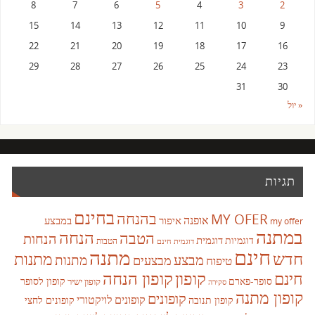
8
7
6
5
4
3
2
15
14
13
12
11
10
9
22
21
20
19
18
17
16
29
28
27
26
25
24
23
31
30
« יול
תגיות
בחינם
בהנחה
MY OFER
אופנה
איפור
במבצע
my offer
במתנה
הנחה
הטבה
הנחות
דוגמית
דוגמיות
הטבות
דוגמית חינם
חינם
מתנה
חדש
מתנות
מבצע
מבצעים
מתנות
טיפוח
קופון
חינם
קופון הנחה
סופר-פארם
קופון לסופר
קופון ישיר
סקירה
קופון מתנה
קופונים
קופונים לויקטורי
קופונים לחצי
קופון תנובה