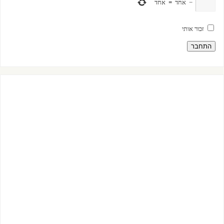
−
אחד
=
אחד
זכור אותי
התחבר