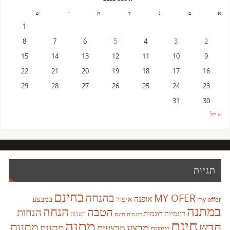
א
ב
ג
ד
ה
ו
ש
1
8
7
6
5
4
3
2
15
14
13
12
11
10
9
22
21
20
19
18
17
16
29
28
27
26
25
24
23
31
30
« יול
תגיות
בחינם
בהנחה
MY OFER
אופנה
איפור
במבצע
my offer
במתנה
הנחה
הטבה
הנחות
דוגמית
דוגמיות
הטבות
דוגמית חינם
חינם
מתנה
חדש
מתנות
מבצע
מבצעים
מתנות
טיפוח