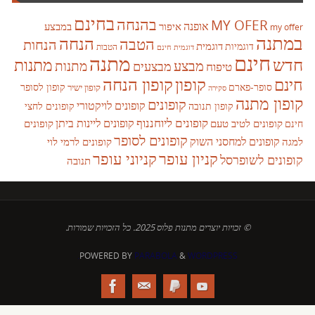
בחינם
בהנחה
MY OFER
אופנה
איפור
במבצע
my offer
במתנה
הנחה
הטבה
הנחות
דוגמית
דוגמיות
הטבות
דוגמית חינם
חינם
מתנה
חדש
מתנות
מבצע
מבצעים
מתנות
טיפוח
קופון
חינם
קופון הנחה
סופר-פארם
קופון לסופר
קופון ישיר
סקירה
קופון מתנה
קופונים
קופונים לויקטורי
קופונים לחצי
קופון תנובה
קופונים ליוחננוף
קופונים ליינות ביתן
קופונים לטיב טעם
קופונים
חינם
קופונים לסופר
קופונים למחסני השוק
למגה
קופונים לרמי לוי
קניון עופר
קניוני עופר
קופונים לשופרסל
תנובה
© זכויות יוצרים מתנות פלוס 2025. כל הזכויות שמורות.
POWERED BY
PARABOLA
&
WORDPRESS.