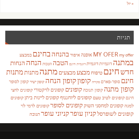
« יול
תגיות
בחינם
בהנחה
MY OFER
אופנה
איפור
במבצע
my offer
במתנה
הנחה
הטבה
הנחות
דוגמית
דוגמיות
הטבות
דוגמית חינם
חינם
מתנה
חדש
מתנות
מבצע
מבצעים
מתנות
טיפוח
קופון
חינם
קופון הנחה
סופר-פארם
קופון לסופר
קופון ישיר
סקירה
קופון מתנה
קופונים
קופונים לויקטורי
קופונים לחצי
קופון תנובה
קופונים ליוחננוף
קופונים ליינות ביתן
קופונים לטיב טעם
קופונים
חינם
קופונים לסופר
קופונים למחסני השוק
למגה
קופונים לרמי לוי
קניון עופר
קניוני עופר
קופונים לשופרסל
תנובה