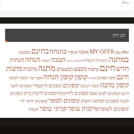
« יול
תגיות
בחינם
בהנחה
MY OFER
אופנה
איפור
במבצע
my offer
במתנה
הנחה
הטבה
הנחות
דוגמית
דוגמיות
הטבות
דוגמית חינם
חינם
מתנה
חדש
מתנות
מבצע
מבצעים
מתנות
טיפוח
קופון
חינם
קופון הנחה
סופר-פארם
קופון לסופר
קופון ישיר
סקירה
קופון מתנה
קופונים
קופונים לויקטורי
קופונים לחצי
קופון תנובה
קופונים ליוחננוף
קופונים ליינות ביתן
קופונים לטיב טעם
קופונים
חינם
קופונים לסופר
קופונים למחסני השוק
למגה
קופונים לרמי לוי
קניון עופר
קניוני עופר
קופונים לשופרסל
תנובה