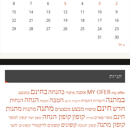
8
7
6
5
4
3
2
15
14
13
12
11
10
9
22
21
20
19
18
17
16
29
28
27
26
25
24
23
31
30
« יול
תגיות
בחינם
בהנחה
MY OFER
אופנה
איפור
במבצע
my offer
במתנה
הנחה
הטבה
הנחות
דוגמית
דוגמיות
הטבות
דוגמית חינם
חינם
מתנה
חדש
מתנות
מבצע
מבצעים
מתנות
טיפוח
קופון
חינם
קופון הנחה
סופר-פארם
קופון לסופר
קופון ישיר
סקירה
קופון מתנה
קופונים
קופונים לויקטורי
קופונים לחצי
קופון תנובה