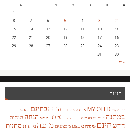
א
ב
ג
ד
ה
ו
ש
1
8
7
6
5
4
3
2
15
14
13
12
11
10
9
22
21
20
19
18
17
16
29
28
27
26
25
24
23
31
30
« יול
תגיות
בחינם
בהנחה
MY OFER
אופנה
איפור
במבצע
my offer
במתנה
הנחה
הטבה
הנחות
דוגמית
דוגמיות
הטבות
דוגמית חינם
חינם
מתנה
חדש
מתנות
מבצע
מבצעים
מתנות
טיפוח