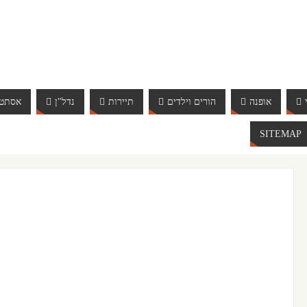
אופנה
הורים וילדים
תיירות
נדל"ן
אסתטי
SITEMAP
ברוכים הבאים לאתר אינטרנט הכי שווה שיש. האתר מתעד