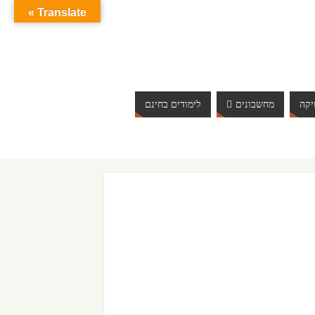
Translate »
קה
מחשבונים
לימודים בחינם
כן באופן יום יומי. כדי לא לפספס, הירשמו לעדכונים לאתר בלשונית "נשארים מעו