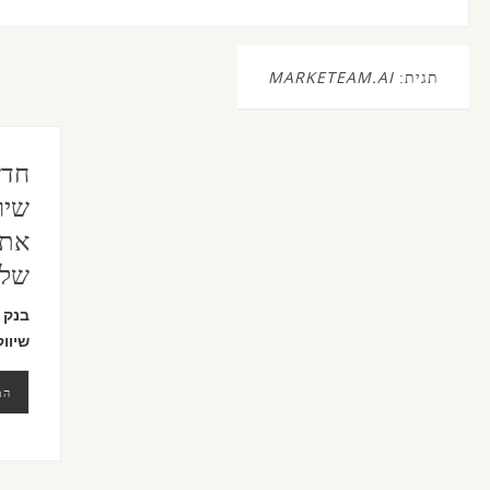
תגית:
MARKETEAM.AI
חדש
שיו
שלכ
בנק 
שיוו
המ