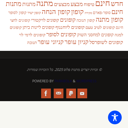
חינם
מתנה
חדש
מתנות
מבצע
מבצעים
מתנות
טיפוח
קופון
חינם
קופון הנחה
סופר-פארם
קופון לסופר
קופון ישיר
סקירה
קופון מתנה
קופונים
קופונים לויקטורי
קופונים לחצי
קופון תנובה
קופונים ליוחננוף
קופונים ליינות ביתן
קופונים לטיב טעם
קופונים
חינם
קופונים לסופר
קופונים למחסני השוק
למגה
קופונים לרמי לוי
קניון עופר
קניוני עופר
קופונים לשופרסל
תנובה
© זכויות יוצרים מתנות פלוס 2025. כל הזכויות שמורות.
POWERED BY
PARABOLA
&
WORDPRESS.