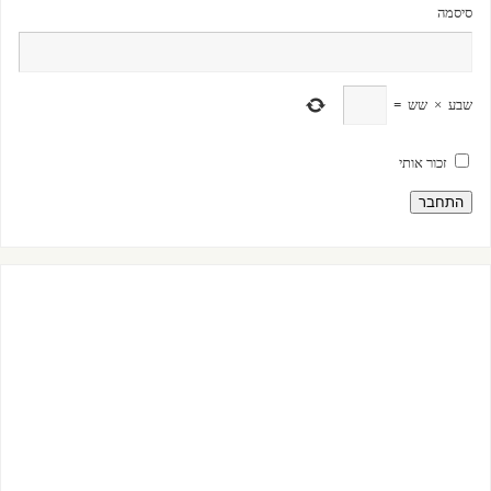
סיסמה
שבע
×
שש
=
זכור אותי
התחבר