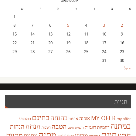
אוגוסט 2026
א
ב
ג
ד
ה
ו
ש
1
8
7
6
5
4
3
2
15
14
13
12
11
10
9
22
21
20
19
18
17
16
29
28
27
26
25
24
23
31
30
« יול
תגיות
בחינם
בהנחה
MY OFER
אופנה
איפור
במבצע
my offer
במתנה
הנחה
הטבה
הנחות
דוגמית
דוגמיות
הטבות
דוגמית חינם
חינם
מתנה
חדש
מתנות
מבצע
מבצעים
מתנות
טיפוח