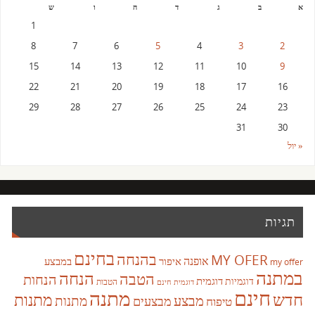
א
ב
ג
ד
ה
ו
ש
1
8
7
6
5
4
3
2
15
14
13
12
11
10
9
22
21
20
19
18
17
16
29
28
27
26
25
24
23
31
30
« יול
תגיות
בחינם
בהנחה
MY OFER
אופנה
איפור
במבצע
my offer
במתנה
הנחה
הטבה
הנחות
דוגמית
דוגמיות
הטבות
דוגמית חינם
חינם
מתנה
חדש
מתנות
מבצע
מבצעים
מתנות
טיפוח