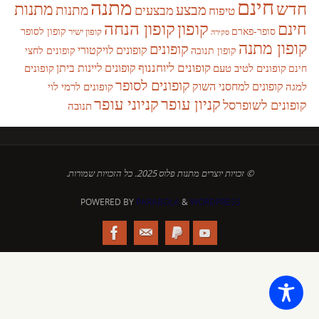
חינם
מתנה
חדש
מתנות
מבצע
מבצעים
מתנות
טיפוח
קופון
חינם
קופון הנחה
סופר-פארם
קופון לסופר
קופון ישיר
סקירה
קופון מתנה
קופונים
קופונים לויקטורי
קופונים לחצי
קופון תנובה
קופונים ליוחננוף
קופונים ליינות ביתן
קופונים לטיב טעם
קופונים
חינם
קופונים לסופר
קופונים למחסני השוק
למגה
קופונים לרמי לוי
קניון עופר
קניוני עופר
קופונים לשופרסל
תנובה
© זכויות יוצרים מתנות פלוס 2025. כל הזכויות שמורות.
POWERED BY
PARABOLA
&
WORDPRESS.