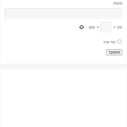
סיסמה
שש
+
=
שבע
זכור אותי
התחבר