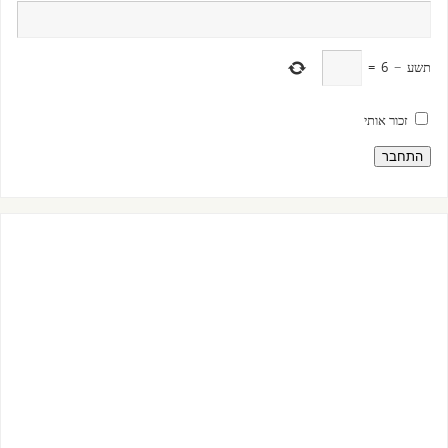
תשע
−
6
=
זכור אותי
התחבר