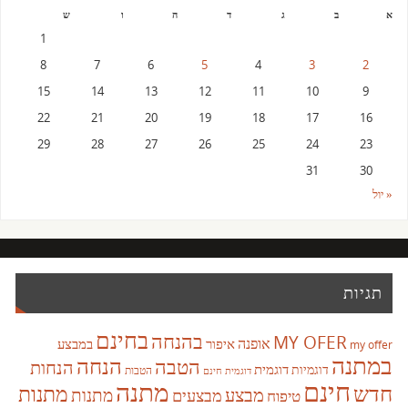
א
ב
ג
ד
ה
ו
ש
1
8
7
6
5
4
3
2
15
14
13
12
11
10
9
22
21
20
19
18
17
16
29
28
27
26
25
24
23
31
30
« יול
תגיות
בחינם
בהנחה
MY OFER
אופנה
איפור
במבצע
my offer
במתנה
הנחה
הטבה
הנחות
דוגמית
דוגמיות
הטבות
דוגמית חינם
חינם
מתנה
חדש
מתנות
מבצע
מבצעים
מתנות
טיפוח