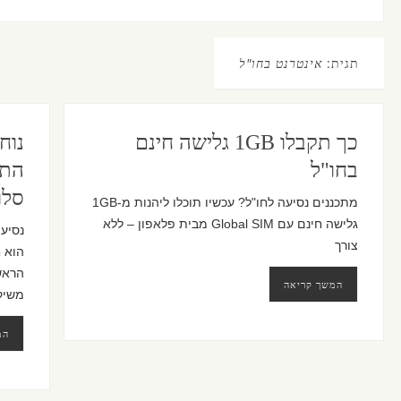
תגית:
אינטרנט בחו"ל
כך תקבלו 1GB גלישה חינם
נוח
בחו"ל
התע
סלו
מתכננים נסיעה לחו"ל? עכשיו תוכלו ליהנות מ-1GB
גלישה חינם עם Global SIM מבית פלאפון – ללא
נסיעו
צורך
הוא ח
המשך קריאה
משיק
המ