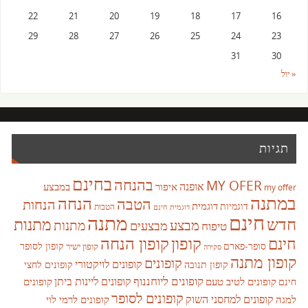
22
21
20
19
18
17
16
29
28
27
26
25
24
23
31
30
« יול
תגיות
בחינם
בהנחה
MY OFER
אופנה
איפור
במבצע
my offer
במתנה
הנחה
הטבה
הנחות
דוגמית
דוגמיות
הטבות
דוגמית חינם
חינם
מתנה
חדש
מתנות
מבצע
מבצעים
מתנות
טיפוח
קופון
חינם
קופון הנחה
סופר-פארם
קופון לסופר
קופון ישיר
סקירה
קופון מתנה
קופונים
קופונים לויקטורי
קופונים לחצי
קופון תנובה
קופונים ליוחננוף
קופונים ליינות ביתן
קופונים לטיב טעם
קופונים
חינם
קופונים לסופר
קופונים למחסני השוק
למגה
קופונים לרמי לוי