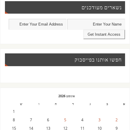
נשארים מעודכנים
חפשו אותנו בפייסבוק
אוגוסט 2026
א
ב
ג
ד
ה
ו
ש
1
8
7
6
5
4
3
2
15
14
13
12
11
10
9