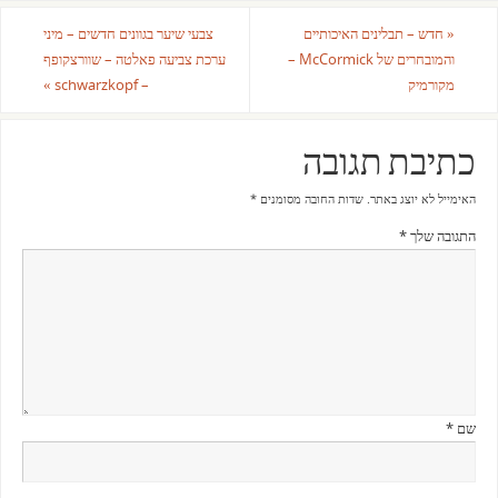
«
חדש – תבלינים האיכותיים
צבעי שיער בגוונים חדשים – מיני
והמובחרים של McCormick –
ערכת צביעה פאלטה – שוורצקופף
מקורמיק
– schwarzkopf
»
כתיבת תגובה
האימייל לא יוצג באתר.
שדות החובה מסומנים
*
התגובה שלך
*
שם
*