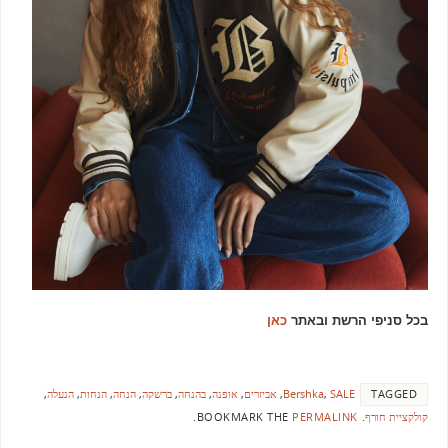
בכל סניפי הרשת ובאתר
כאן
TAGGED
SALE
,
Bershka
,
אביזרים
,
אופנה
,
בהנחה
,
ברשקה
,
הנחה
,
הנחות
,
הנעלה
,
קולקציית חורף
.
BOOKMARK THE
PERMALINK
.