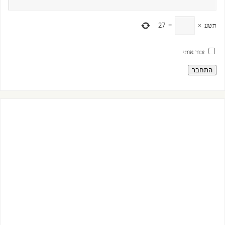
תשע
×
=
27
זכור אותי
התחבר