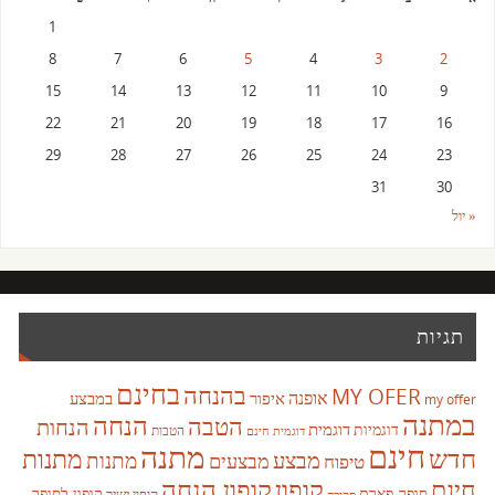
1
8
7
6
5
4
3
2
15
14
13
12
11
10
9
22
21
20
19
18
17
16
29
28
27
26
25
24
23
31
30
« יול
תגיות
בחינם
בהנחה
MY OFER
אופנה
איפור
במבצע
my offer
במתנה
הנחה
הטבה
הנחות
דוגמית
דוגמיות
הטבות
דוגמית חינם
חינם
מתנה
חדש
מתנות
מבצע
מבצעים
מתנות
טיפוח
קופון
חינם
קופון הנחה
סופר-פארם
קופון לסופר
קופון ישיר
סקירה