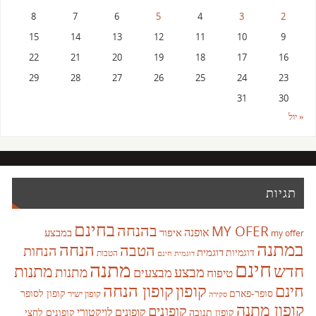
8
7
6
5
4
3
2
15
14
13
12
11
10
9
22
21
20
19
18
17
16
29
28
27
26
25
24
23
31
30
« יול
תגיות
בחינם
בהנחה
MY OFER
אופנה
איפור
במבצע
my offer
במתנה
הנחה
הטבה
הנחות
דוגמית
דוגמיות
הטבות
דוגמית חינם
חינם
מתנה
חדש
מתנות
מבצע
מבצעים
מתנות
טיפוח
קופון
חינם
קופון הנחה
סופר-פארם
קופון לסופר
קופון ישיר
סקירה
קופון מתנה
קופונים
קופונים לויקטורי
קופונים לחצי
קופון תנובה