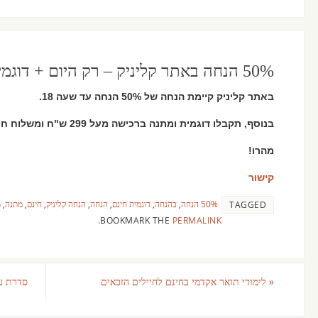
50% הנחה באתר קליניק – רק היום + דוגמית + מתנה
באתר קליניק קיימת הנחה של 50% הנחה עד שעה 18.
בנוסף, תקבלו דוגמית ומתנה ברכישה מעל 299 ש"ח ומשלוח חינם מעל 249 ש"ח.
מהרו!
קישור
50% הנחה
,
בהנחה
,
דוגמית חינם
,
הנחה
,
הנחה קליניק
,
חינם
,
מתנה
,
מ
TAGGED
.
BOOKMARK THE
PERMALINK
«
לימודי תואר אקדמי בחינם לחיילים הזכאים
סדרת עו