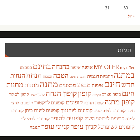
31
30
« יול
תגיות
בחינם
בהנחה
MY OFER
אופנה
איפור
במבצע
my offer
במתנה
הנחה
הטבה
הנחות
דוגמית
דוגמיות
הטבות
דוגמית חינם
חינם
מתנה
חדש
מתנות
מבצע
מבצעים
מתנות
טיפוח
קופון
חינם
קופון הנחה
סופר-פארם
קופון לסופר
קופון ישיר
סקירה
קופון מתנה
קופונים
קופונים לויקטורי
קופונים לחצי
קופון תנובה
קופונים ליוחננוף
קופונים ליינות ביתן
קופונים לטיב טעם
קופונים
חינם
קופונים לסופר
קופונים למחסני השוק
למגה
קופונים לרמי לוי
קניון עופר
קניוני עופר
קופונים לשופרסל
תנובה