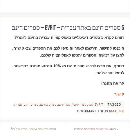
5 ספרים חינם באתר עברית – EVRIT – ספרים חינם
רוצים לקרא 5 ספרים דיגיטליים באפליקציית עברית בחינם לגמרי?
היכנסו לקישור, הירשמו לאתר והוסיפו לכם את הספרים שב- 0 ש"ח,
לחצו על רכישה והספרים יתספו לאפליקציה שלכם.
בנוסף, אם תרצו לרכוש ספר תיהנו מ- 10% הנחה- מותנה בהרשמה
לניוזלייטר שלהם.
קריאה מהנה!
קישור
TAGGED
EVRIT
,
ספר
,
ספר דיגיטלי
,
ספר חינם
,
ספרים בחינם
,
ספרים חינם
,
עברית
.
.
BOOKMARK THE
PERMALINK
«
סופגניות בוטיק בהרכבה אישית
הוואי בהשקה ומיתוג חדש של כל