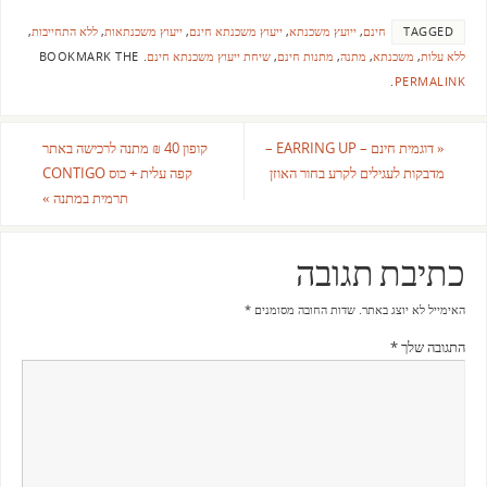
TAGGED
חינם
,
ייועץ משכנתא
,
ייעוץ משכנתא חינם
,
ייעוץ משכנתאות
,
ללא התחייבות
,
ללא עלות
,
משכנתא
,
מתנה
,
מתנות חינם
,
שיחת ייעוץ משכנתא חינם
.
BOOKMARK THE
.
PERMALINK
«
דוגמית חינם – EARRING UP –
קופון 40 ₪ מתנה לרכישה באתר
מדבקות לעגילים לקרע בחור האוזן
קפה עלית + כוס CONTIGO
תרמית במתנה
»
כתיבת תגובה
האימייל לא יוצג באתר.
שדות החובה מסומנים
*
התגובה שלך
*