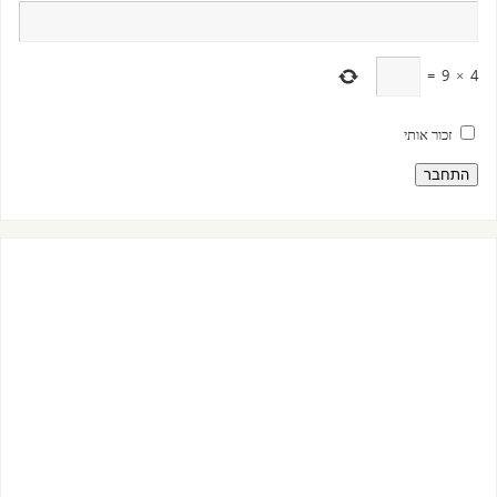
=
9
×
4
זכור אותי
התחבר