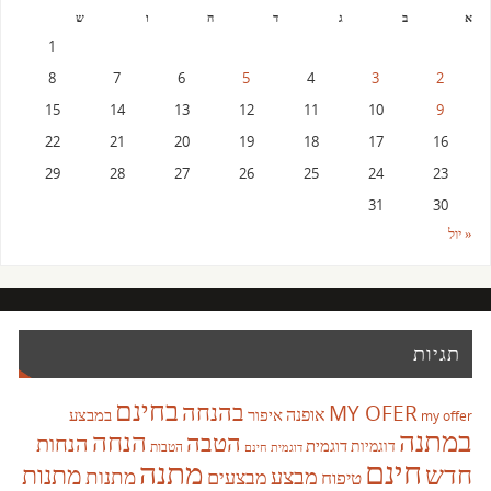
א
ב
ג
ד
ה
ו
ש
1
8
7
6
5
4
3
2
15
14
13
12
11
10
9
22
21
20
19
18
17
16
29
28
27
26
25
24
23
31
30
« יול
תגיות
בחינם
בהנחה
MY OFER
אופנה
איפור
במבצע
my offer
במתנה
הנחה
הטבה
הנחות
דוגמית
דוגמיות
הטבות
דוגמית חינם
חינם
מתנה
חדש
מתנות
מבצע
מבצעים
מתנות
טיפוח