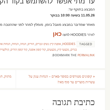
עד מתי אפשר להשתמש בקוד הקופ
המבצע בתוקף עד:
11.05.26 בשעה 10:00 בבוקר
מאחר שמדובר במבצע מוגבל בזמן, מומלץ למהר לפני שההטבה מ
כאן
לאתר
HOODIES לחצו
HOODIES
,
אופנת קיץ נשים וגברים
,
הודיס
,
הנחה
,
הנחות
,
הנחות או
TAGGED
בגדים
,
מבצעי קיץ
,
מבצעים
,
קוד קופון אופנה
,
קוד קופון הודיס
,
קולקציית
.
BOOKMARK THE
PERMALINK
«
קופונים מטורפים בסופר-פארם – הנחות ענק על
מתוק, חג
עשרות מוצרים עד סוף מאי!
כתיבת תגובה