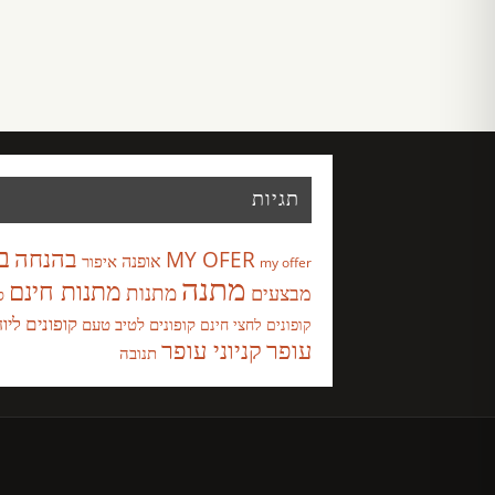
תגיות
ב
בהנחה
MY OFER
אופנה
איפור
my offer
מתנה
מתנות חינם
מבצעים
מתנות
ס
קופונים ליו
קופונים לטיב טעם
קופונים לחצי חינם
עופר
קניוני עופר
תנובה