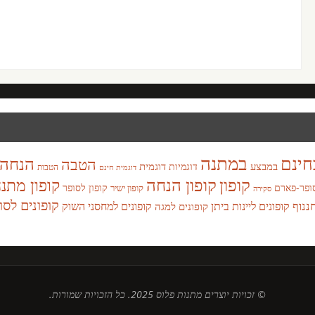
במתנה
חינם
הנחה
הטבה
במבצע
דוגמית
דוגמיות
הטבות
דוגמית חינם
קופון
קופון הנחה
קופון מתנ
ופר-פארם
קופון לסופר
קופון ישיר
סקירה
קופונים לסו
חננוף
קופונים ליינות ביתן
קופונים למחסני השוק
קופונים למגה
© זכויות יוצרים מתנות פלוס 2025. כל הזכויות שמורות.