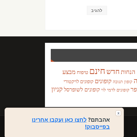
חינם
חדש
הנחות
מבצע
טיפוח
ה
קופונים
קופונים לויקטורי
קופון תנובה
קניון
פר
קופונים לשופרסל
קופונים לרמי לוי
X
אהבתם?
לחצו כאן ועקבו אחרינו
בפייסבוק!