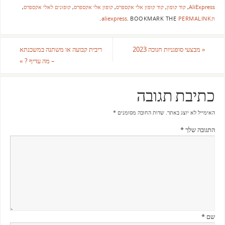
AliExpress
,
קוד קופון
,
קוד קופון אלי אקספרס
,
קופון אלי אקספרס
,
קופונים לאלי אקספרס
,
תaliexpress
PERMALINK
BOOKMARK THE
.
.
«
מבצעי סופגניות חנוכה 2023
ריבית קבועה או משתנה במשכנתא
– מה עדיף ?
»
כתיבת תגובה
האימייל לא יוצג באתר.
שדות החובה מסומנים
*
התגובה שלך
*
שם
*