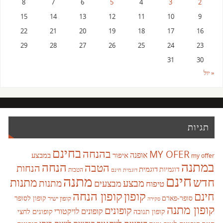
8
7
6
5
4
3
2
15
14
13
12
11
10
9
22
21
20
19
18
17
16
29
28
27
26
25
24
23
31
30
« יול
תגיות
בחינם
בהנחה
MY OFER
אופנה
איפור
במבצע
my offer
במתנה
הנחה
הטבה
הנחות
דוגמית
דוגמיות
הטבות
דוגמית חינם
חינם
מתנה
חדש
מתנות
מבצע
מבצעים
מתנות
טיפוח
קופון
חינם
קופון הנחה
סופר-פארם
קופון לסופר
קופון ישיר
סקירה
קופון מתנה
קופונים
קופונים לויקטורי
קופונים לחצי
קופון תנובה