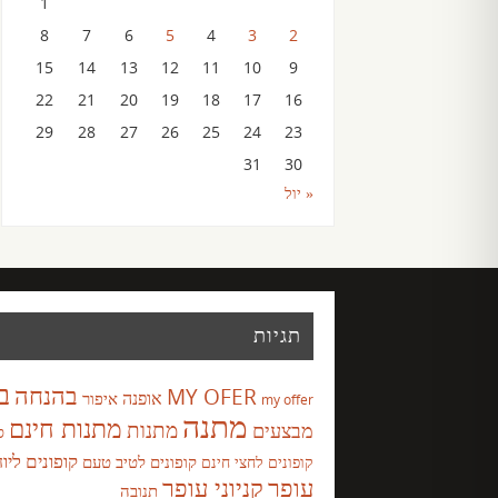
1
8
7
6
5
4
3
2
15
14
13
12
11
10
9
22
21
20
19
18
17
16
29
28
27
26
25
24
23
31
30
« יול
תגיות
ב
בהנחה
MY OFER
אופנה
איפור
my offer
מתנה
מתנות חינם
מבצעים
מתנות
ס
קופונים ליו
קופונים לטיב טעם
קופונים לחצי חינם
עופר
קניוני עופר
תנובה