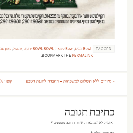
Bowl דגנים
,
Bowl קינואה
,
BOWL;BOWL ירוקים
,
טבעול
,
קופון טב
TAGGED
.
BOOKMARK THE
PERMALINK
«
סיורים ללא תשלום למשפחות – החברה להגנת הטבע
כתיבת תגובה
האימייל לא יוצג באתר.
שדות החובה מסומנים
*
התגובה שלך
*