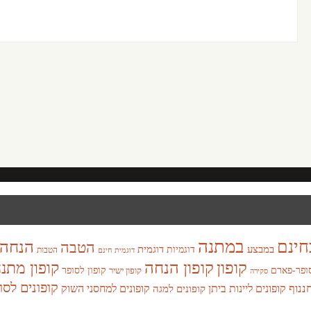
במתנה
חינם
הנחה
הטבה
במבצע
דוגמית
דוגמיות
הטבות
דוגמית חינם
קופון
קופון הנחה
קופון מתנ
ופר-פארם
קופון לסופר
קופון ישיר
סקירה
קופונים לסו
חננוף
קופונים ליינות ביתן
קופונים למחסני השוק
קופונים למגה