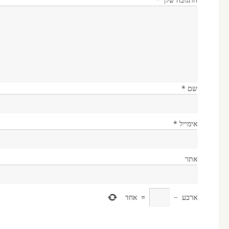
שם
*
אימייל
*
אתר
ארבע
−
=
אחד