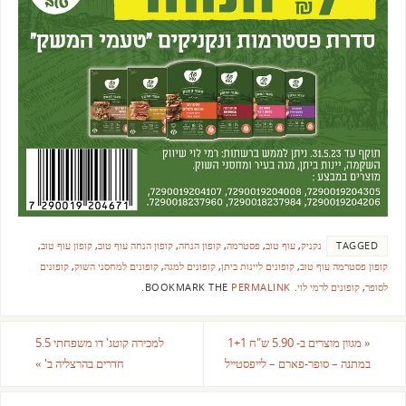
TAGGED
נקניק
,
עוף טוב
,
פסטרמה
,
קופון הנחה
,
קופון הנחה עוף טוב
,
קופון עוף טוב
,
קופון פסטרמה עוף טוב
,
קופונים ליינות ביתן
,
קופונים למגה
,
קופונים למחסני השוק
,
קופונים
לסופר
,
קופונים לרמי לוי
.
BOOKMARK THE
PERMALINK
.
«
מגוון מוצרים ב- 5.90 ש"ח 1+1
למכירה קוטג' דו משפחתי 5.5
במתנה – סופר-פארם – לייפסטייל
חדרים בהרצליה ב'
»