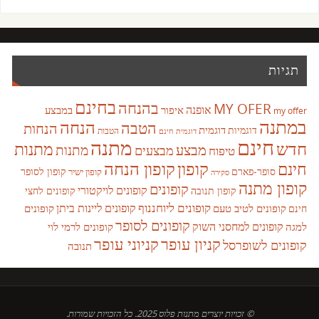
תגיות
בחינם
בהנחה
MY OFER
אופנה
איפור
במבצע
my offer
במתנה
הנחה
הטבה
הנחות
דוגמית
דוגמיות
הטבות
דוגמית חינם
חינם
מתנה
חדש
מתנות
מבצע
מבצעים
מתנות
טיפוח
קופון
חינם
קופון הנחה
סופר-פארם
קופון לסופר
קופון ישיר
סקירה
קופון מתנה
קופונים
קופונים לויקטורי
קופונים לחצי
קופון תנובה
קופונים ליוחננוף
קופונים ליינות ביתן
קופונים לטיב טעם
קופונים
חינם
קופונים לסופר
קופונים למחסני השוק
למגה
קופונים לרמי לוי
קניון עופר
קניוני עופר
קופונים לשופרסל
תנובה
© זכויות יוצרים מתנות פלוס 2025. כל הזכויות שמורות.