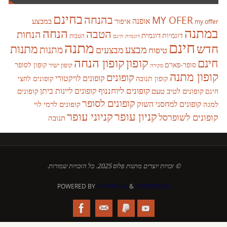
בחינם
בהנחה
MY OFER
אופנה
איפור
במבצע
my offer
במתנה
הנחה
הטבה
הנחות
דוגמית
דוגמיות
הטבות
דוגמית חינם
חינם
מתנה
חדש
מתנות
מבצע
מבצעים
מתנות
טיפוח
קופון
חינם
קופון הנחה
סופר-פארם
קופון לסופר
קופון ישיר
סקירה
קופון מתנה
קופונים
קופונים לויקטורי
קופונים לחצי
קופון תנובה
קופונים ליוחננוף
קופונים ליינות ביתן
קופונים לטיב טעם
קופונים
חינם
קופונים לסופר
קופונים למחסני השוק
למגה
קופונים לרמי לוי
קניון עופר
קניוני עופר
קופונים לשופרסל
תנובה
© זכויות יוצרים מתנות פלוס 2025. כל הזכויות שמורות.
POWERED BY
PARABOLA
&
WORDPRESS.