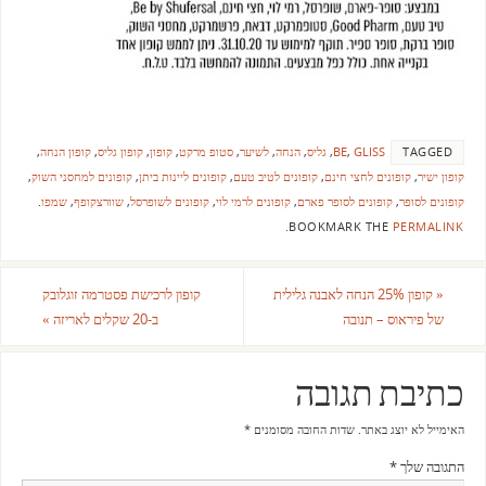
TAGGED
GLISS
,
BE
,
גליס
,
הנחה
,
לשיער
,
סטופ מרקט
,
קופון
,
קופון גליס
,
קופון הנחה
,
קופון ישיר
,
קופונים לחצי חינם
,
קופונים לטיב טעם
,
קופונים ליינות ביתן
,
קופונים למחסני השוק
,
קופונים לסופר
,
קופונים לסופר פארם
,
קופונים לרמי לוי
,
קופונים לשופרסל
,
שוורצקופף
,
שמפו
.
.
BOOKMARK THE
PERMALINK
«
קופון 25% הנחה לאבנה גלילית
קופון לרכישת פסטרמה זוגלובק
של פיראוס – תנובה
ב-20 שקלים לאריזה
»
כתיבת תגובה
האימייל לא יוצג באתר.
שדות החובה מסומנים
*
התגובה שלך
*