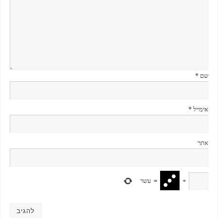
שם
*
אימייל
*
אתר
+
=
עשר