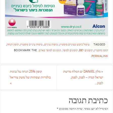
TAGGED
טיפול ביובש בעיניים.סיסטיין
,
טיפות עיניים
,
טיפות עיניים סיסטיין
,
קופון הנחה
,
קופון סיסטיין
,
קופונים לBE
,
קופונים לסופר
,
קופונים לסופר פארם
.
BOOKMARK THE
.
PERMALINK
«
מלון DANIEL ים המלח מרשת
קופון 25% הנחה על גבינות
ישראל קנדה – לפנק, לפנק,
בולגריות וצפתיות של משק צוריאל
לפנק…
»
כתיבת תגובה
האימייל לא יוצג באתר.
שדות החובה מסומנים
*