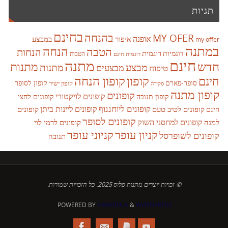
תגיות
בחינם
בהנחה
MY OFER
אופנה
איפור
במבצע
my offer
במתנה
הנחה
הטבה
הנחות
דוגמית
דוגמיות
הטבות
דוגמית חינם
חינם
מתנה
חדש
מתנות
מבצע
מבצעים
מתנות
טיפוח
קופון
חינם
קופון הנחה
סופר-פארם
קופון לסופר
קופון ישיר
סקירה
קופון מתנה
קופונים
קופונים לויקטורי
קופונים לחצי
קופון תנובה
קופונים ליוחננוף
קופונים ליינות ביתן
קופונים לטיב טעם
קופונים
חינם
קופונים לסופר
קופונים למחסני השוק
למגה
קופונים לרמי לוי
קניון עופר
קניוני עופר
קופונים לשופרסל
תנובה
© זכויות יוצרים מתנות פלוס 2025. כל הזכויות שמורות.
POWERED BY
PARABOLA
&
WORDPRESS.