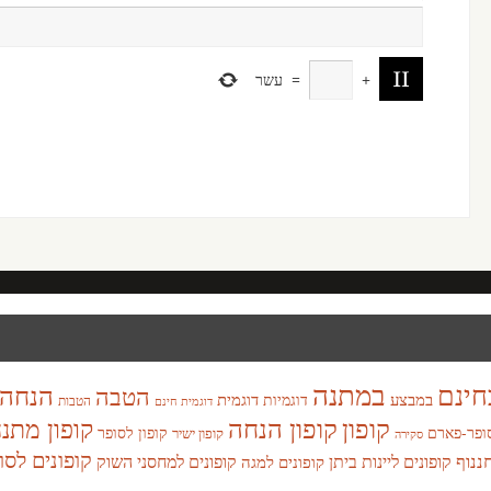
+
=
עשר
במתנה
חינם
הנחה
הטבה
במבצע
דוגמית
דוגמיות
הטבות
דוגמית חינם
קופון
קופון הנחה
קופון מתנ
ופר-פארם
קופון לסופר
קופון ישיר
סקירה
קופונים לסו
חננוף
קופונים ליינות ביתן
קופונים למחסני השוק
קופונים למגה