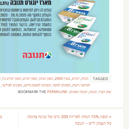
הנחה
,
יוגורט
,
מעיין 2000
,
קופון הנחה
,
קופון יוגורט
,
קופון יוגורט ביו
,
ק
TAGGED
למחסני השוק
,
קופונים לסופר
,
קופונים לסטופ מרקט
,
קופונים לפוליצר
,
שוק העיר
,
תנובה
,
תנובה קופונים
.
BOOKMARK THE
PERMALINK
.
«
קופון 15% הנחה לאריזת 200 גרם של גבינה צהובה
נסי
טל העמק לייט – תנובה