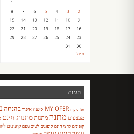
1
8
7
6
5
4
3
2
15
14
13
12
11
10
9
22
21
20
19
18
17
16
29
28
27
26
25
24
23
31
30
« יול
תגיות
ב
בהנחה
MY OFER
אופנה
איפור
my offer
מתנה
מתנות חינם
מבצעים
מתנות
ס
קופונים ליו
קופונים לטיב טעם
קופונים לחצי חינם
עופר
קניוני עופר
תנובה