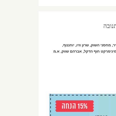
ן 2000, טיב טעם, שוק העיר, מחסני השוק, שרון וזיו, יוחננוף,
ינימרקט חוף הדקל, אברהם שווק, א.מ