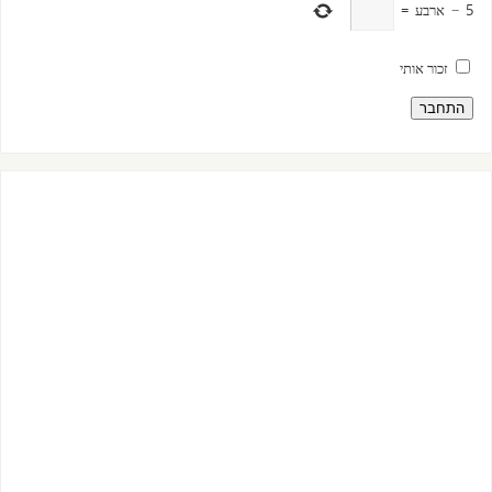
5
−
ארבע
=
זכור אותי
התחבר