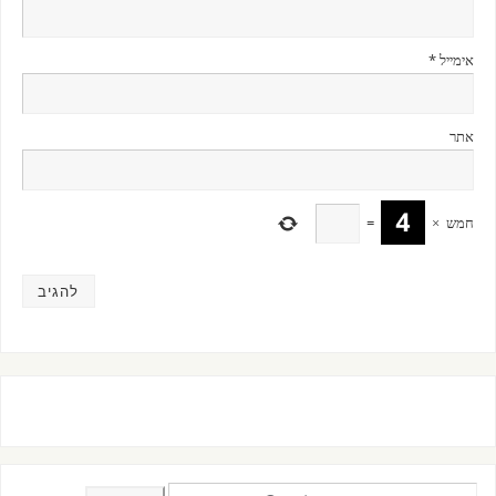
אימייל
*
אתר
חמש
×
=