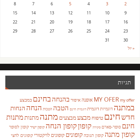
8
7
6
5
4
3
2
15
14
13
12
11
10
9
22
21
20
19
18
17
16
29
28
27
26
25
24
23
31
30
« יול
תגיות
בחינם
בהנחה
MY OFER
אופנה
איפור
במבצע
my offer
במתנה
הנחה
הטבה
הנחות
דוגמית
דוגמיות
הטבות
דוגמית חינם
חינם
מתנה
חדש
מתנות
מבצע
מבצעים
מתנות
טיפוח
קופון
חינם
קופון הנחה
סופר-פארם
קופון לסופר
קופון ישיר
סקירה
קופון מתנה
קופונים
קופונים לויקטורי
קופונים לחצי
קופון תנובה