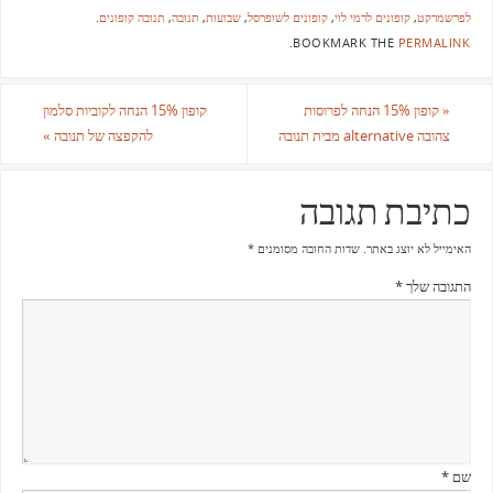
לפרשמרקט
,
קופונים לרמי לוי
,
קופונים לשופרסל
,
שבועות
,
תנובה
,
תנובה קופונים
.
.
BOOKMARK THE
PERMALINK
«
קופון 15% הנחה לפרוסות
קופון 15% הנחה לקוביות סלמון
צהובה alternative מבית תנובה
להקפצה של תנובה
»
כתיבת תגובה
האימייל לא יוצג באתר.
שדות החובה מסומנים
*
התגובה שלך
*
שם
*