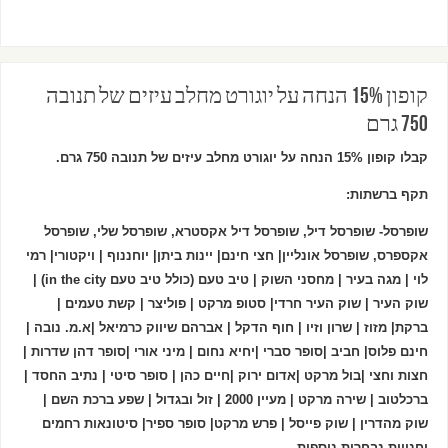
קופון 15% הנחה על יוגורט מחלב עיזים של תנובה
750 גרם
קבלו קופון 15% הנחה על יוגורט מחלב עיזים של תנובה 750 גרם.
תקף ברשתות:
שופרסל- שופרסל דיל, שופרסל דיל אקסטרא, שופרסל שלי, שופרסל
אקספרס, שופרסל אונליין| חצי חינם| יינות ביתן| יוחננוף | ויקטורי| רמי
לוי | מגה בעיר | מחסני השוק | טיב טעם (כולל טיב טעם in the city) |
שוק העיר | שוק העיר חרדי| סטופ מרקט | פוליצר | קשת טעמים |
ברקת| מזוז | שרון וזיו | חוף הדקל | אברהם שיווק כרמיאל |א.מ. נובה |
חינם פלוס| חביב |סופר סברי |יחיא נחום | מיני אורי |סופר דהן שדרות |
חצות וחצי |בול מרקט |אדום ירוק |חיים כהן | סופר סיטי | נתיב החסד |
ברכלטוב | שירה מרקט | מעיין 2000 | זול ובגדול | שפע ברכת השם |
שוק מהדרין | שוק פייסל | פרש מרקט| סופר ספיר| סיטונאות רחמים
וחנויות נבחרות נוספות