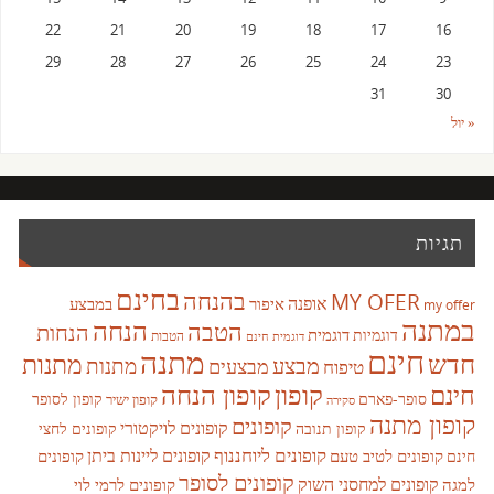
22
21
20
19
18
17
16
29
28
27
26
25
24
23
31
30
« יול
תגיות
בחינם
בהנחה
MY OFER
אופנה
איפור
במבצע
my offer
במתנה
הנחה
הטבה
הנחות
דוגמית
דוגמיות
הטבות
דוגמית חינם
חינם
מתנה
חדש
מתנות
מבצע
מבצעים
מתנות
טיפוח
קופון
חינם
קופון הנחה
סופר-פארם
קופון לסופר
קופון ישיר
סקירה
קופון מתנה
קופונים
קופונים לויקטורי
קופונים לחצי
קופון תנובה
קופונים ליוחננוף
קופונים ליינות ביתן
קופונים לטיב טעם
קופונים
חינם
קופונים לסופר
קופונים למחסני השוק
למגה
קופונים לרמי לוי