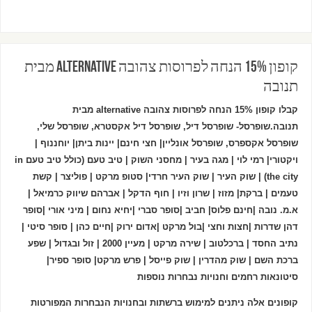
קופון 15% הנחה לפרוסות צהובה alternative מבית
תנובה
קבלו קופון 15% הנחה לפרוסות צהובה alternative מבית
תנובה.
שופרסל- שופרסל דיל, שופרסל דיל אקסטרא, שופרסל שלי,
שופרסל אקספרס, שופרסל אונליין| חצי חינם| יינות ביתן| יוחננוף |
ויקטורי| רמי לוי | מגה בעיר | מחסני השוק | טיב טעם (כולל טיב טעם in
the city) | שוק העיר | שוק העיר חרדי| סטופ מרקט | פוליצר | קשת
טעמים | ברקת| מזוז | שרון וזיו | חוף הדקל | אברהם שיווק כרמיאל |
א.מ. נובה |חינם פלוס| חביב |סופר סברי |יחיא נחום | מיני אורי |סופר
דהן שדרות |חצות וחצי |בול מרקט |אדום ירוק |חיים כהן | סופר סיטי |
נתיב החסד | ברכלטוב | שירה מרקט | מעיין 2000 | זול ובגדול | שפע
ברכת השם | שוק מהדרין | שוק פייסל | פרש מרקט| סופר ספיר|
סיטונאות רחמים וחנויות נבחרות נוספות
קופונים אלה ניתנים למימוש ברשתות ובחנויות הנבחרות המפורטות