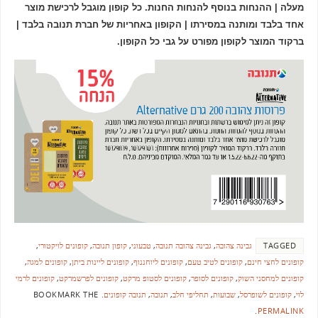
מעלה | ההנחות בנוסף להנחות החנות. כל קופון מוגבל לרכישת מוצר
אחד בלבד ומותנה במסירתו | הקופון באחריות של חברת תנובה בלבד |
ברקוד המוצר לקופון מפורט על גבי כל הקופון.
TAGGED
גבינה צהובה
,
גבינה צהובה תנובה
,
טבעוני
,
קופון תנובה
,
קופונים לויקטורי
,
קופונים לחצי חינם
,
קופונים לטיב טעם
,
קופונים ליוחננוף
,
קופונים ליינות ביתן
,
קופונים למגה
,
קופונים למחסני השוק
,
קופונים לסופר
,
קופונים לסטופ מרקט
,
קופונים לפרשמרקט
,
קופונים לרמי
לוי
,
קופונים לשופרסל
,
שבועות
,
תחליפי חלב
,
תנובה
,
תנובה קופונים
.
BOOKMARK THE
.
PERMALINK