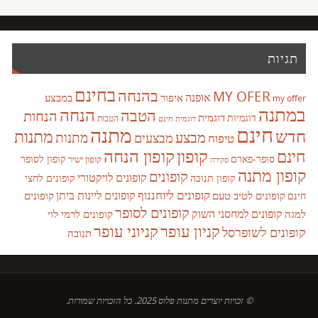
תגיות
בחינם
בהנחה
MY OFER
אופנה
איפור
במבצע
my offer
במתנה
הנחה
הטבה
הנחות
דוגמית
דוגמיות
הטבות
דוגמית חינם
חינם
מתנה
חדש
מתנות
מבצע
מבצעים
מתנות
טיפוח
קופון
חינם
קופון הנחה
סופר-פארם
קופון לסופר
קופון ישיר
סקירה
קופון מתנה
קופונים
קופונים לויקטורי
קופונים לחצי
קופון תנובה
קופונים ליוחננוף
קופונים ליינות ביתן
קופונים לטיב טעם
קופונים
חינם
קופונים לסופר
קופונים למחסני השוק
למגה
קופונים לרמי לוי
קניון עופר
קניוני עופר
קופונים לשופרסל
תנובה
© זכויות יוצרים מתנות פלוס 2025. כל הזכויות שמורות.