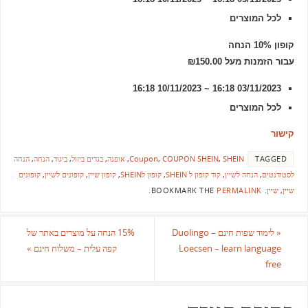
לכל המוצרים
קופון 10% הנחה
עבור הזמנות מעל ₪150.00
03/11/2023 16:18 ~ 10/11/2023 16:18
לכל המוצרים
קישור
TAGGED
SHEIN
,
COUPON SHEIN
,
Coupon
,
אופנה
,
בגדים ביזול
,
ביגוד
,
הנחה
,
הנחה
לסטודנטים
,
הנחה לשיין
,
קוד קופון ל SHEIN
,
קופון לSHEIN
,
קופון שיין
,
קופונים לשיין
,
קופונים
שיין
,
שיין
.
BOOKMARK THE
PERMALINK
.
«
לימוד שפות חינם Duolingo –
15% הנחה על מוצרים באתר של
Loecsen – learn language
קפה עלית – משלוח חינם
»
free