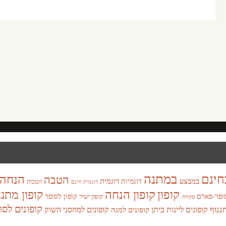
במתנה
חינם
הנחה
הטבה
במבצע
דוגמית
דוגמיות
הטבות
דוגמית חינם
קופון
קופון הנחה
קופון מתנ
ופר-פארם
קופון לסופר
קופון ישיר
סקירה
קופונים לסו
חננוף
קופונים ליינות ביתן
קופונים למחסני השוק
קופונים למגה