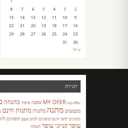
1
8
7
6
5
4
3
2
15
14
13
12
11
10
9
22
21
20
19
18
17
16
29
28
27
26
25
24
23
31
30
« יול
תגיות
ב
בהנחה
MY OFER
אופנה
איפור
my offer
מתנה
מתנות חינם
מבצעים
מתנות
ס
קופונים ליו
קופונים לטיב טעם
קופונים לחצי חינם
עופר
קניוני עופר
תנובה