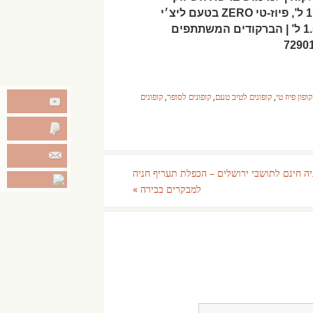
שנבחרה בכפוף למלאי | פיוז-טי ZERO בטעם אפרסק 1.5 ל’, פיוז-טי ZERO בטעם ליצ׳י
פסיפלורה 1.5 ל’, פיוז-טי ZERO בטעם פירות יער נענע 1.5 ל’ | הברקודים המשתתפים
קופון פיוז טי
,
קופונים לטיב טעם
,
קופונים לסופר
,
קופונים
ה חינם לתושבי ירושלים – הכפלת תעריף חניה
למבקרים בבירה
»