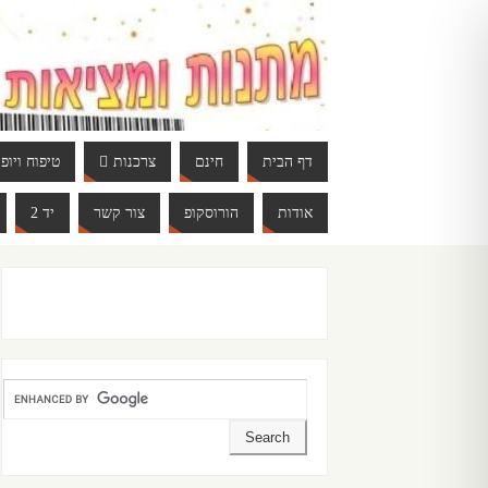
דף הבית
חינם
צרכנות
טיפוח ויופי
אודות
הורוסקופ
צור קשר
יד 2