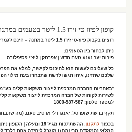
קופון לפיוז טי זירו 1.5 ליטר בטעמים במתנה
רוצים בקבוק פיוז-טי זירו 1.5 ליטר במתנה – חינם לגמרי!!!
ניתן לבחור בין הטעמים:
פירות יער נענע-טעם חדש | אפרסק | ליצ’י פסיפלורה
כל שעליכם לעשות הוא להיכנס לקישור, למלא את הפרטים
שלכם שתזינו, איתו תגשו לרשת שתבחרו בעת מילוי הפר
*באחריות החברה המרכזית לייצור משקאות קלים בע”מ ב
לשירות לקוחות של חברה המרכזית לייצור משקאות קלים
למספר טלפון: 1800-587-587
תקף ברשת שופרסל, יאנגו דלי או טיב טעם. (מה שתבחרו
בכפוף
לתקנון
המלאי (המוקדם מבינהם) | מוגבל ליחידה אחת בלבד לל