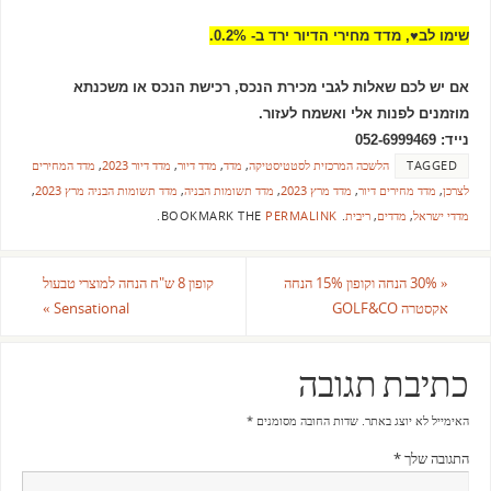
שימו לב♥, מדד מחירי הדיור ירד ב- 0.2%.
אם יש לכם שאלות לגבי מכירת הנכס, רכישת הנכס או משכנתא
מוזמנים לפנות אלי ואשמח לעזור.
נייד: 052-6999469
TAGGED
הלשכה המרכזית לסטטיסטיקה
,
מדד
,
מדד דיור
,
מדד דיור 2023
,
מדד המחירים
לצרכן
,
מדד מחירים דיור
,
מדד מרץ 2023
,
מדד תשומות הבניה
,
מדד תשומות הבניה מרץ 2023
,
מדדי ישראל
,
מדדים
,
ריבית
.
BOOKMARK THE
PERMALINK
.
«
30% הנחה וקופון 15% הנחה
קופון 8 ש"ח הנחה למוצרי טבעול
אקסטרה GOLF&CO
Sensational
»
כתיבת תגובה
האימייל לא יוצג באתר.
שדות החובה מסומנים
*
התגובה שלך
*