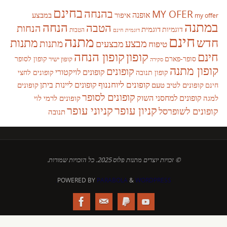
בחינם
בהנחה
MY OFER
אופנה
איפור
במבצע
my offer
במתנה
הנחה
הטבה
הנחות
דוגמית
דוגמיות
הטבות
דוגמית חינם
חינם
מתנה
חדש
מתנות
מבצע
מבצעים
מתנות
טיפוח
קופון
חינם
קופון הנחה
סופר-פארם
קופון לסופר
קופון ישיר
סקירה
קופון מתנה
קופונים
קופונים לויקטורי
קופונים לחצי
קופון תנובה
קופונים ליוחננוף
קופונים ליינות ביתן
קופונים לטיב טעם
קופונים
חינם
קופונים לסופר
קופונים למחסני השוק
למגה
קופונים לרמי לוי
קניון עופר
קניוני עופר
קופונים לשופרסל
תנובה
© זכויות יוצרים מתנות פלוס 2025. כל הזכויות שמורות.
POWERED BY
PARABOLA
&
WORDPRESS.