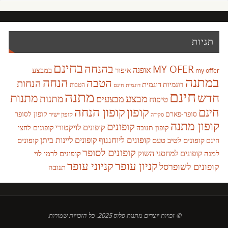
תגיות
בחינם
בהנחה
MY OFER
אופנה
איפור
במבצע
my offer
במתנה
הנחה
הטבה
הנחות
דוגמית
דוגמיות
הטבות
דוגמית חינם
חינם
מתנה
חדש
מתנות
מבצע
מבצעים
מתנות
טיפוח
קופון
חינם
קופון הנחה
סופר-פארם
קופון לסופר
קופון ישיר
סקירה
קופון מתנה
קופונים
קופונים לויקטורי
קופונים לחצי
קופון תנובה
קופונים ליוחננוף
קופונים ליינות ביתן
קופונים לטיב טעם
קופונים
חינם
קופונים לסופר
קופונים למחסני השוק
למגה
קופונים לרמי לוי
קניון עופר
קניוני עופר
קופונים לשופרסל
תנובה
© זכויות יוצרים מתנות פלוס 2025. כל הזכויות שמורות.