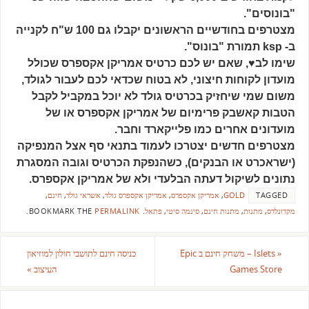
"בונוסים".
מצטרפים בחודשיים הראשונים יקבלו גם 100 ש"ח לקנייה
ב- ksp תמורת "בונוס".
שימו לב♥, שאם יש לכם כרטיס אמריקן אקספרס שכולל
מועדון לקוחות חיצוני, לא בטוח שכדאי לכם לעבור לגולד,
משום שמי שיחזיק בכרטיס גולד לא יוכל במקביל לקבל
הטבות קאשבק פרימיום של אמריקן אקספרס או של
מועדונים אחרים כמו פלייקארד וחבר.
מצטרפים חדשים יצטרכו לעמוד בתנאי סף אצל המנפיקה
(ישראכרט או הבנקים), כשהנפקת הכרטיס וגובה המסגרת
נתונים לשיקול דעתה הבלעדי ולא של אמריקן אקספרס.
TAGGED
GOLD
,
אמריקן אקספרס
,
אמריקן אקספרס גולד
,
אשראי גולד
,
חינם
,
מקדונלדס
,
מתנות
,
מתנות חינם
,
סינמה סיטי
,
פתאל
.
BOOKMARK THE
PERMALINK
.
«
Islets – משחק חינם ב Epic
כניסה חינם לתושבי חולון למוזיאון
Games Store
העיצוב
»