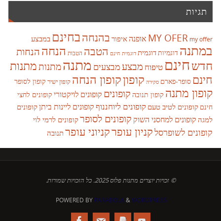
תגיות
בחינם
בהנחה
MY OFER
אופנה
איפור
במבצע
my offer
במתנה
הנחה
הטבה
הנחות
דוגמית
דוגמיות
הטבות
דוגמית חינם
חינם
מתנה
חדש
מתנות
מבצע
מבצעים
מתנות
טיפוח
קופון
חינם
קופון הנחה
סופר-פארם
קופון לסופר
קופון ישיר
סקירה
קופון מתנה
קופונים
קופונים לויקטורי
קופונים לחצי
קופון תנובה
קופונים ליוחננוף
קופונים ליינות ביתן
קופונים לטיב טעם
קופונים
חינם
קופונים לסופר
קופונים למחסני השוק
למגה
קופונים לרמי לוי
קניון עופר
קניוני עופר
קופונים לשופרסל
תנובה
© זכויות יוצרים מתנות פלוס 2025. כל הזכויות שמורות.
POWERED BY
PARABOLA
&
WORDPRESS.