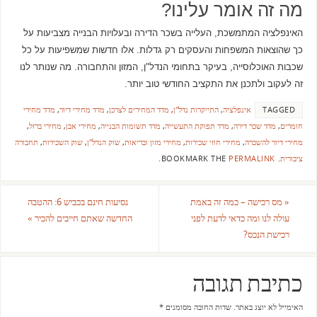
מה זה אומר עלינו?
האינפלציה המתמשכת, העלייה בשכר הדירה ובעלויות הבנייה מצביעות על
כך שהוצאות המשפחות והעסקים רק גדלות. אלו חדשות שמשפיעות על כל
שכבות האוכלוסייה, בעיקר בתחומי הנדל"ן, המזון והתחבורה. מה שנותר לנו
זה לעקוב ולתכנן את התקציב החודשי טוב יותר.
TAGGED
אינפלציה
,
התייקרות נדל"ן
,
מדד המחירים לצרכן
,
מדד מחירי דיור
,
מדד מחירי
חומרים
,
מדד שכר דירה
,
מדד תפוקת התעשייה
,
מדד תשומות הבנייה
,
מחירי אבן
,
מחירי ברזל
,
מחירי דיור להשכרה
,
מחירי חוזי שכירות
,
מחירי מזון ובריאות
,
שוק הנדל"ן
,
שוק השכירות
,
תחבורה
ציבורית
.
BOOKMARK THE
PERMALINK
.
«
מס רכישה – כמה זה באמת
נסיעות חינם בכביש 6: ההטבה
עולה לנו ומה כדאי לדעת לפני
החדשה שאתם חייבים להכיר
»
רכישת הנכס?
כתיבת תגובה
האימייל לא יוצג באתר.
שדות החובה מסומנים
*