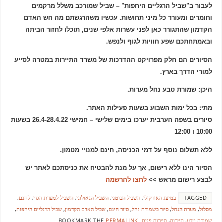
לעבור ב"שביל הרגליים היחפות" – שביל שמורכב משלל מרקמים
וחומרים ומעורר כל מיני תחושות. עכשיו משהרגשתם מה חש האדם
הקדמון שהתגורר כאן לפני עשרות אלפי שנים, תוכלו לחזור הביתה
ובאמתחתכם שפע חוויות לגוף ולנפש.
הסיורים הם חלק מפרויקט ההדרכות של משרד התיירות במטרה לסייע
למורי הדרך בארץ.
היכן: שמורת טבע נחל מערות.
מתי: בכל ימות השבוע בשעות פעילות האתר.
סיורים בשפה הערבית יערכו בימים שלישי – חמישי 26.4-28.4.22 בשעות
10:00 ו 12:00
ללא תשלום נוסף על דמי הכניסה, חינם למנויי מטמון.
הסיור הינו ללא רישום, אך על מנת להבטיח את כניסתכם לאתר יש
לבצע רישום מראש >>
לחצו להרשמה
TAGGED
במיצג האורקולי
,
השביל הבוטני
,
השביל הגאולוגי
,
השביל למערת הגדי
,
לחנם
,
מסלול
,
מערת הנחל
,
סיור בשמורת נחל
,
סיור חינם
,
שביל האדם הקדמון
,
שביל הרגליים היחפות
,
שמורת טבע
,
תיירות
,
תיירות פנים
.
BOOKMARK THE
PERMALINK
.