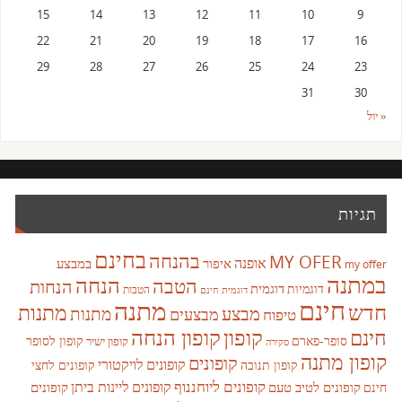
15
14
13
12
11
10
9
22
21
20
19
18
17
16
29
28
27
26
25
24
23
31
30
« יול
תגיות
בחינם
בהנחה
MY OFER
אופנה
איפור
במבצע
my offer
במתנה
הנחה
הטבה
הנחות
דוגמית
דוגמיות
הטבות
דוגמית חינם
חינם
מתנה
חדש
מתנות
מבצע
מבצעים
מתנות
טיפוח
קופון
חינם
קופון הנחה
סופר-פארם
קופון לסופר
קופון ישיר
סקירה
קופון מתנה
קופונים
קופונים לויקטורי
קופונים לחצי
קופון תנובה
קופונים ליוחננוף
קופונים ליינות ביתן
קופונים לטיב טעם
קופונים
חינם