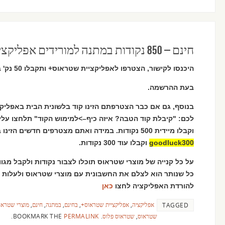
חינם – 850 נקודות במתנה למורידים אפליקציה שטראוס +
היכנסו לקישור, הצטרפו לאפליקציית שטראוס+ ותקבלו 50 נק' במתנה בהזנת הקוד
בעת ההרשמה.
בנוסף, גם אם כבר הצטרפתם הזינו קוד בלשונית הבית באפלי
לכם: "קיבלת קוד הטבה? איזה כיף–>למימוש הקוד" תלחצו עליו
וקבלו מיידית 500 נקודות. במידה ואתם מצטרפים חדשים הזינו באותה לשונית את קוד הטבה הבא:
goodluck300
וקבלו עוד 300 נקודות.
על כל קנייה של מוצרי שטראוס תוכלו לצבור נקודות ולקבל מגוון
כל שנותר הוא לצלם את החשבונית עם מוצרי שטראוס ולעלות 
להורדת האפליקציה לחצו
כאן
אפליקציה
,
אפליקציית שטראוס+
,
בחינם
,
במתנה
,
חינם
,
מוצרי שטראו
TAGGED
שטראוס
,
שטראוס פלוס
.
BOOKMARK THE
PERMALINK
.