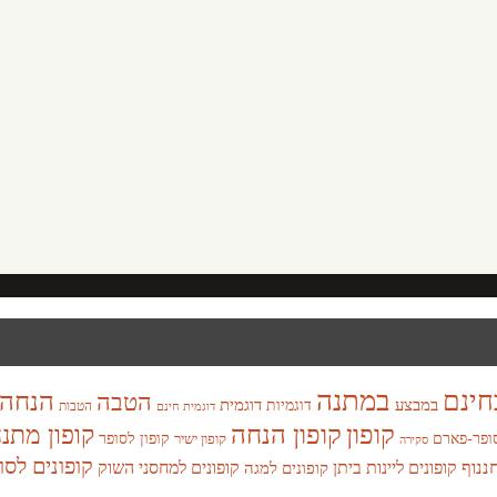
במתנה
חינם
הנחה
הטבה
במבצע
דוגמית
דוגמיות
הטבות
דוגמית חינם
קופון
קופון הנחה
קופון מתנ
ופר-פארם
קופון לסופר
קופון ישיר
סקירה
קופונים לסו
חננוף
קופונים ליינות ביתן
קופונים למחסני השוק
קופונים למגה