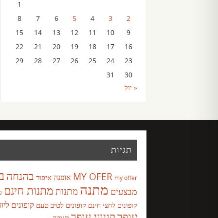
1
8
7
6
5
4
3
2
15
14
13
12
11
10
9
22
21
20
19
18
17
16
29
28
27
26
25
24
23
31
30
« יול
תגיות
ב
בהנחה
MY OFER
אופנה
איפור
my offer
מתנה
מתנות חינם
מבצעים
מתנות
ס
קופונים ליו
קופונים לטיב טעם
קופונים לחצי חינם
עופר
קניוני עופר
תנובה