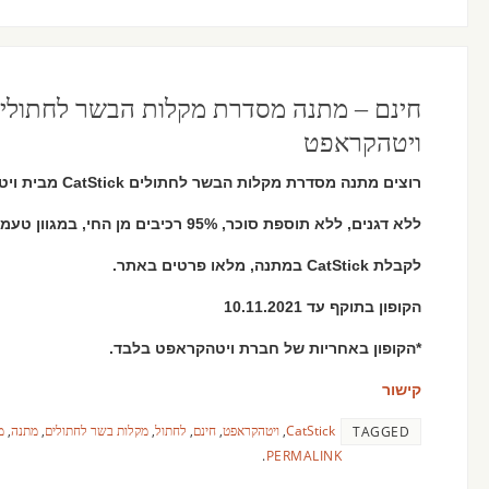
ויטהקראפט
רוצים מתנה מסדרת מקלות הבשר לחתולים CatStick מבית ויטהקראפט?
ללא דגנים, ללא תוספת סוכר, 95% רכיבים מן החי, במגוון טעמים שחתולים אוהבים.
לקבלת CatStick במתנה, מלאו פרטים באתר.
הקופון בתוקף עד 10.11.2021
*הקופון באחריות של חברת ויטהקראפט בלבד.
קישור
CatStick
,
ויטהקראפט
,
חינם
,
לחתול
,
מקלות בשר לחתולים
,
מתנה
,
מ
TAGGED
.
PERMALINK