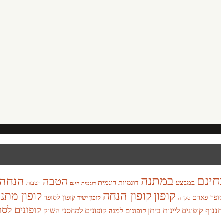
במתנה
חינם
הנחה
הטבה
במבצע
דוגמית
דוגמיות
הטבות
דוגמית חינם
קופון
קופון הנחה
קופון מתנ
ופר-פארם
קופון לסופר
קופון ישיר
סקירה
קופונים לסו
חננוף
קופונים ליינות ביתן
קופונים למחסני השוק
קופונים למגה