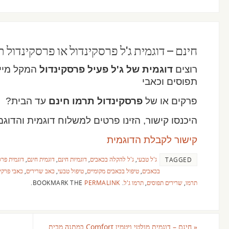
חינם – דוגמית ג'ל פרסקינדול או פרסקינדול 
רוצים
דוגמית של ג'ל פעיל פרסקינדול
המקל מייד
תפוסים וכאבי
פרקים או של
פרסקינדול תרמו
חינם
עד הבית?
היכנסו קישור, הזינו פרטים למשלוח דוגמית והדוגמ
קישור לקבלת הדוגמית
ג'ל טבעי
,
ג'ל להקלה בכאבים
,
דוגמיות חינם
,
דוגמית חינם
,
דוגמית פרס
TAGGED
בכאבים
,
טיפול בכאבים מקומיים
,
טיפול טבעי
,
כאב שרירים
,
כאבי פרקי
תרמו
,
שרירים תפוסים
,
תרמו ג'ל
.
BOOKMARK THE
PERMALINK
.
«
חינם – דוגמית מולטי ויטמין Comfort במתנה מבית