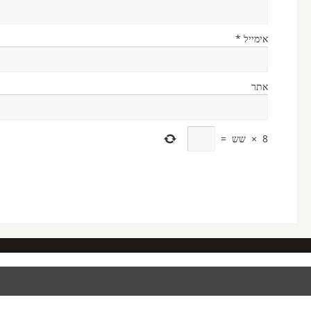
אימייל
*
אתר
8
×
שש
=