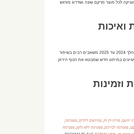
ניקה לכל מוצר מרקם שונה ושדרוג מורגש
 ואיכות
לדברי תמיר דגן מנהל השיווק של מעדני יחיעם החברה השקיעה במהלך 2024 עד 2025 משאבים רבים בשיפור
 מגיעים במיתוג חדש שמבטא את הנוף הירוק
 וזמינות
י יחיעם
,
סדרת דק דק
,
סנדוויצים לילדים
,
פסטרמה
,
עם
,
פסטרמה לכריכים
,
פסטרמה ללא גלוטן
,
פסטרמה
 פרוסה דק
.
BOOKMARK THE
PERMALINK
.