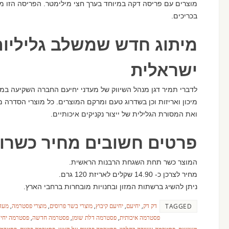
מוצרים עם פריסה דקה במיוחד בערך חצי מילימטר. הפריסה הזו מע
בכריכים.
מיתוג חדש שמשלב גליליות
ישראלית
מיכון ואריזות וכן בשדרוג טעם ומרקם המוצרים. כל מוצרי הסדרה
ואת המסורת הגלילית של ייצור נקניקים איכותיים.
פרטים חשובים מחיר כשרות
המוצר כשר תחת השגחת הרבנות הראשית.
מחיר לצרכן כ- 14.90 שקלים לאריזת 120 גרם.
ניתן להשיג ברשתות המזון ובחנויות מובחרות ברחבי הארץ.
דק דק
,
יחיעם
,
יחיעם קיבוץ
,
מוצרי בשר פרוסים
,
מוצרי פסטרמה
,
מעדנ
TAGGED
פסטרמה איכותית
,
פסטרמה דלת שומן
,
פסטרמה חדשה
,
פסטרמה יחי
מעושנת
,
פסטרמה עשירה בחלבון
,
פסטרמה פרגיות על האש
,
פסטרמה פרגית
,
פסטרמה