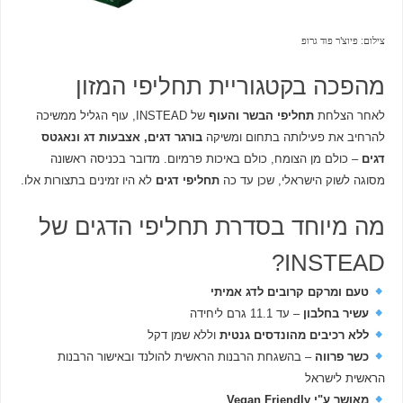
צילום: פיוצ'ר פוד גרופ
מהפכה בקטגוריית תחליפי המזון
לאחר הצלחת
תחליפי הבשר והעוף
של INSTEAD, עוף הגליל ממשיכה
להרחיב את פעילותה בתחום ומשיקה
בורגר דגים, אצבעות דג ונאגטס
דגים
– כולם מן הצומח, כולם באיכות פרמיום. מדובר בכניסה ראשונה
מסוגה לשוק הישראלי, שכן עד כה
תחליפי דגים
לא היו זמינים בתצורות אלו.
מה מיוחד בסדרת תחליפי הדגים של
INSTEAD?
טעם ומרקם קרובים לדג אמיתי
עשיר בחלבון
– עד 11.1 גרם ליחידה
ללא רכיבים מהונדסים גנטית
וללא שמן דקל
כשר פרווה
– בהשגחת הרבנות הראשית להולנד ובאישור הרבנות
הראשית לישראל
מאושר ע"י Vegan Friendly