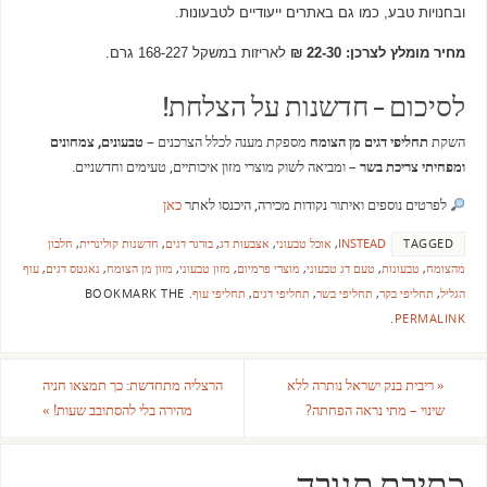
ובחנויות טבע, כמו גם באתרים ייעודיים לטבעונות.
מחיר מומלץ לצרכן: 22-30 ₪
לאריזות במשקל 168-227 גרם.
לסיכום – חדשנות על הצלחת!
השקת
תחליפי דגים מן הצומח
מספקת מענה לכלל הצרכנים –
טבעונים, צמחונים
ומפחיתי צריכת בשר
– ומביאה לשוק מוצרי מזון איכותיים, טעימים וחדשניים.
לפרטים נוספים ואיתור נקודות מכירה, היכנסו לאתר
כאן
TAGGED
INSTEAD
,
אוכל טבעוני
,
אצבעות דג
,
בורגר דגים
,
חדשנות קולינרית
,
חלבון
מהצומח
,
טבעונות
,
טעם דג טבעוני
,
מוצרי פרמיום
,
מזון טבעוני
,
מזון מן הצומח
,
נאגטס דגים
,
עוף
הגליל
,
תחליפי בקר
,
תחליפי בשר
,
תחליפי דגים
,
תחליפי עוף
.
BOOKMARK THE
.
PERMALINK
«
ריבית בנק ישראל נותרה ללא
הרצליה מתחדשת: כך תמצאו חניה
שינוי – מתי נראה הפחתה?
מהירה בלי להסתובב שעות!
»