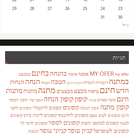
29
28
27
26
25
24
23
31
30
« יול
תגיות
בחינם
בהנחה
MY OFER
אופנה
איפור
במבצע
my offer
במתנה
הנחה
הטבה
הנחות
דוגמית
דוגמיות
הטבות
דוגמית חינם
חינם
מתנה
חדש
מתנות
מבצע
מבצעים
מתנות
טיפוח
קופון
חינם
קופון הנחה
סופר-פארם
קופון לסופר
קופון ישיר
סקירה
קופון מתנה
קופונים
קופונים לויקטורי
קופונים לחצי
קופון תנובה
קופונים ליוחננוף
קופונים ליינות ביתן
קופונים לטיב טעם
קופונים
חינם
קופונים לסופר
קופונים למחסני השוק
למגה
קופונים לרמי לוי
קניון עופר
קניוני עופר
קופונים לשופרסל
תנובה