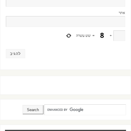
אתר
+
=
שש עשרה