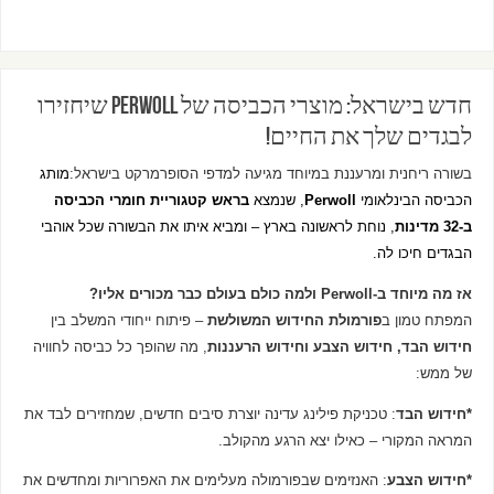
חדש בישראל: מוצרי הכביסה של Perwoll שיחזירו
לבגדים שלך את החיים!
בשורה ריחנית ומרעננת במיוחד מגיעה למדפי הסופרמרקט בישראל:
מותג
הכביסה הבינלאומי
Perwoll
, שנמצא
בראש קטגוריית חומרי הכביסה
ב-32 מדינות
, נוחת לראשונה בארץ – ומביא איתו את הבשורה שכל אוהבי
הבגדים חיכו לה.
אז מה מיוחד ב-Perwoll ולמה כולם בעולם כבר מכורים אליו?
המפתח טמון ב
פורמולת החידוש המשולשת
– פיתוח ייחודי המשלב בין
חידוש הבד, חידוש הצבע וחידוש הרעננות
, מה שהופך כל כביסה לחוויה
של ממש:
*חידוש הבד
: טכניקת פילינג עדינה יוצרת סיבים חדשים, שמחזירים לבד את
המראה המקורי – כאילו יצא הרגע מהקולב.
*חידוש הצבע
: האנזימים שבפורמולה מעלימים את האפרוריות ומחדשים את