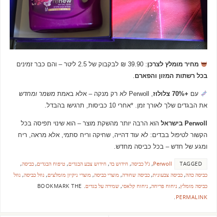
מחיר מומלץ לצרכן
: 39.90 ₪ לבקבוק של 2.5 ליטר – והם כבר זמינים
בכל רשתות המזון והפארם
.
עם
+70% צלולוז
, Perwoll לא רק מנקה – אלא באמת
משמר ומחדש
את הבגדים שלך לאורך זמן. *אחרי 10 כביסות, תרגישו בהבדל.
Perwoll בישראל
הוא הרבה יותר מהשקת מוצר – הוא שינוי תפיסה בכל
הקשור לטיפול בבדים: לא עוד דהייה, שחיקה וריח סתמי, אלא מראה, ריח
ומגע של חדש – בכל כביסה מחדש.
TAGGED
Perwoll
,
ג’ל כביסה
,
חידוש בד
,
חידוש צבע הבגדים
,
טיפוח הבגדים
,
כביסה
,
כביסה כהה
,
כביסה צבעונית
,
כביסה שחורה
,
מוצרי כביסה
,
מוצרי ניקיון מומלצים
,
נוזל כביסה
,
נוזל
כביסה מומלץ
,
ניחוח פריחה
,
ניחוח קלאסי
,
שמירה על בגדים
.
BOOKMARK THE
.
PERMALINK