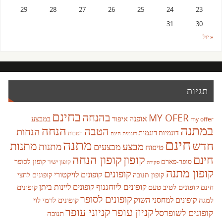
29
28
27
26
25
24
23
31
30
« יול
תגיות
בחינם
בהנחה
MY OFER
אופנה
איפור
במבצע
my offer
במתנה
הנחה
הטבה
הנחות
דוגמית
דוגמיות
הטבות
דוגמית חינם
חינם
מתנה
חדש
מתנות
מבצע
מבצעים
מתנות
טיפוח
קופון
חינם
קופון הנחה
סופר-פארם
קופון לסופר
קופון ישיר
סקירה
קופון מתנה
קופונים
קופונים לויקטורי
קופונים לחצי
קופון תנובה
קופונים ליוחננוף
קופונים ליינות ביתן
קופונים לטיב טעם
קופונים
חינם
קופונים לסופר
קופונים למחסני השוק
למגה
קופונים לרמי לוי
קניון עופר
קניוני עופר
קופונים לשופרסל
תנובה