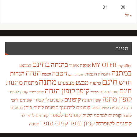
31
30
« יול
תגיות
בחינם
בהנחה
MY OFER
אופנה
איפור
במבצע
my offer
במתנה
הנחה
הטבה
הנחות
דוגמית
דוגמיות
הטבות
דוגמית חינם
חינם
מתנה
חדש
מתנות
מבצע
מבצעים
מתנות
טיפוח
קופון
חינם
קופון הנחה
סופר-פארם
קופון לסופר
קופון ישיר
סקירה
קופון מתנה
קופונים
קופונים לויקטורי
קופונים לחצי
קופון תנובה
קופונים ליוחננוף
קופונים ליינות ביתן
קופונים לטיב טעם
קופונים
חינם
קופונים לסופר
קופונים למחסני השוק
למגה
קופונים לרמי לוי
קניון עופר
קניוני עופר
קופונים לשופרסל
תנובה