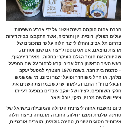
חברת אחוה הוקמה בשנת 1929 על ידי ארבע משפחות
עולים מפולין, רוסיה, יון ותורכיה, אשר התקבצו בבית דירות
בדרום תל אביב והחלו לייצר חלוה על פי מתכונים של
ארצות מוצאם. אט אט נוספו לייצור גם שמן וטחינה,
שהיוותה את חומר הגלם העיקרי בחלוה. מאיר דיזינגוף,
ראש העיר הראשון בתל אביב, קרא לרחוב על שם המפעל
– סמטת בית הבד. בשנת 1970 הצטרף למפעל יעקב
מלאך, אז חייל משוחרר ופועל ייצור וכיום, מי שמשמש
הבעלים ויו"ר החברה, לאחר שרכש במרוצת השנים את
חלקי השותפים. לצידו של יעקב עובדים במפעל רעייתו
ציפי ושלושה מבניו, מיקי, יובל ויואב.
כיום נחשבת אחוה ליצרנית הגדולה והמובילה בישראל של
טחינה גולמית ומוצרי חלוה. החברה מתמחה בייצור חלוה
איכותית מסוגים שונים, טחינה גולמית, מוצרים אורגניים,