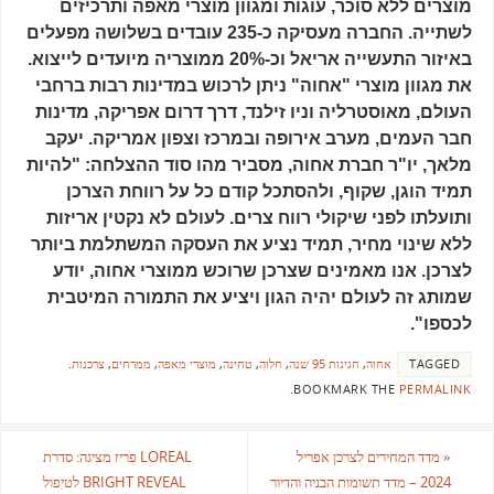
מוצרים ללא סוכר, עוגות ומגוון מוצרי מאפה ותרכיזים
לשתייה. החברה מעסיקה כ-235 עובדים בשלושה מפעלים
באיזור התעשייה אריאל וכ-20% ממוצריה מיועדים לייצוא.
את מגוון מוצרי "אחוה" ניתן לרכוש במדינות רבות ברחבי
העולם, מאוסטרליה וניו זילנד, דרך דרום אפריקה, מדינות
חבר העמים, מערב אירופה ובמרכז וצפון אמריקה. יעקב
מלאך, יו"ר חברת אחוה, מסביר מהו סוד ההצלחה: "להיות
תמיד הוגן, שקוף, ולהסתכל קודם כל על רווחת הצרכן
ותועלתו לפני שיקולי רווח צרים. לעולם לא נקטין אריזות
ללא שינוי מחיר, תמיד נציע את העסקה המשתלמת ביותר
לצרכן. אנו מאמינים שצרכן שרוכש ממוצרי אחוה, יודע
שמותג זה לעולם יהיה הגון ויציע את התמורה המיטבית
לכספו".
TAGGED
אחוה
,
חגיגות 95 שנה
,
חלוה
,
טחינה
,
מוצרי מאפה
,
ממרחים
,
צרכנות
.
.
BOOKMARK THE
PERMALINK
«
מדד המחירים לצרכן אפריל
LOREAL פריז מציגה: סדרת
2024 – מדד תשומות הבניה והדיור
BRIGHT REVEAL לטיפול