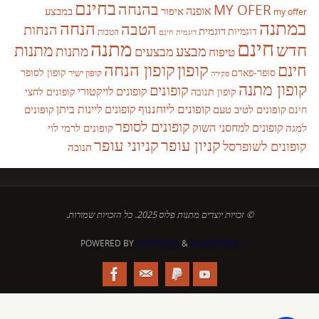
בחינם
בהנחה
MY OFER
אופנה
איפור
במבצע
my offer
במתנה
הנחה
הטבה
הנחות
דוגמית
דוגמיות
הטבות
דוגמית חינם
חינם
מתנה
חדש
מתנות
מבצע
מבצעים
מתנות
טיפוח
קופון
חינם
קופון הנחה
סופר-פארם
קופון לסופר
קופון ישיר
סקירה
קופון מתנה
קופונים
קופונים לויקטורי
קופונים לחצי
קופון תנובה
קופונים ליוחננוף
קופונים ליינות ביתן
קופונים לטיב טעם
קופונים
חינם
קופונים לסופר
קופונים למחסני השוק
למגה
קופונים לרמי לוי
קניון עופר
קניוני עופר
קופונים לשופרסל
תנובה
© זכויות יוצרים מתנות פלוס 2025. כל הזכויות שמורות.
POWERED BY
PARABOLA
&
WORDPRESS.