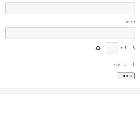
סיסמה
=
1
−
5
זכור אותי
התחבר