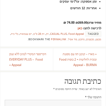
זמן אספקה:
עד
7
ימי עסקים
אחריות:
12 חודשים
מחיר צרכן
269.00
₪
74.00
₪
לרכישה לחצו
כאן
TAGGED
Food Appeal
,
CASUAL PLUS
,
ווק
,
ווק 28 ס"מ
,
יום עצמאות
,
כלי בית
,
מבצע
,
מבצעים
,
מחבט
,
פוד אפיל
.
BOOKMARK THE
PERMALINK
.
«
מארז – קנקנן תה עם מסננת
הקריספר המקורי לטיגון ללא שמן
זכוכית לחליטות + 2 כוסות Food
EVERYDAY PLUS – Food
»
Appeal
Appeal – BURMA
כתיבת תגובה
האימייל לא יוצג באתר.
שדות החובה מסומנים
*
התגובה שלך
*