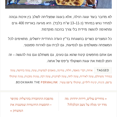
לא מדובר בעוד עוגה רגילה, אלא בעוגה שמצליחה לשלב בין איכות גבוהה
למחיר נגיש במיוחד (כ-11–13 ש"ח בלבד). היא מגיעה באריזת 400 גרם
ומתאימה להגשה מיידית בלי צורך בהכנה מוקדמת.
כל המוצרים כשרים בהשגחת בד"ץ העדה החרדית ירושלים, מתאימים לכל
המשפחה ומושלמים גם לנסיעות, גם לבית וגם לאירוח ספונטני.
אם אתם מחפשים קינוח שהוא גם טעים, גם משתלם וגם נוח להגשה – זה
הזמן לנסות את עוגת השוקולד צ'יפס של אחוה.
TAGGED
אחוה
,
דברי מאפה
,
חלוה
,
טחינה
,
מאפים לנסיעות
,
עוגה
,
עוגה בחושה
,
עוגה
במחיר משתלם
,
עוגה לאירוח
,
עוגה לחה
,
עוגה לפיקניק
,
עוגה רכה
,
עוגות מוכנות
,
עוגת שוקולד
צ'יפס
,
קינוח
,
קינוח לילדים
,
שוקולד צ'יפס עשיר
.
BOOKMARK THE
PERMALINK
.
«
מחירים עולים, דירות יורדות: מה
מהפכת התחבורה בהרצליה: סקיפר
מדד יוני מגלה על מצב הכלכלה?
– ההסעות החינמיות שמשנות את
המשחק
»