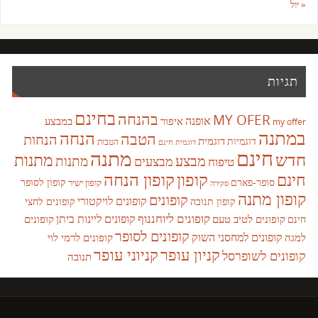
« יול
תגיות
בחינם
בהנחה
MY OFER
אופנה
איפור
במבצע
my offer
במתנה
הנחה
הטבה
הנחות
דוגמית
דוגמיות
הטבות
דוגמית חינם
חינם
מתנה
חדש
מתנות
מבצע
מבצעים
מתנות
טיפוח
קופון
חינם
קופון הנחה
סופר-פארם
קופון לסופר
קופון ישיר
סקירה
קופון מתנה
קופונים
קופונים לויקטורי
קופונים לחצי
קופון תנובה
קופונים ליוחננוף
קופונים ליינות ביתן
קופונים לטיב טעם
קופונים
חינם
קופונים לסופר
קופונים למחסני השוק
למגה
קופונים לרמי לוי
קניון עופר
קניוני עופר
קופונים לשופרסל
תנובה