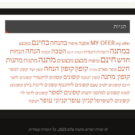
תגיות
בחינם
בהנחה
MY OFER
אופנה
איפור
במבצע
my offer
במתנה
הנחה
הטבה
הנחות
דוגמית
דוגמיות
הטבות
דוגמית חינם
חינם
מתנה
חדש
מתנות
מבצע
מבצעים
מתנות
טיפוח
קופון
חינם
קופון הנחה
סופר-פארם
קופון לסופר
קופון ישיר
סקירה
קופון מתנה
קופונים
קופונים לויקטורי
קופונים לחצי
קופון תנובה
קופונים ליוחננוף
קופונים ליינות ביתן
קופונים לטיב טעם
קופונים
חינם
קופונים לסופר
קופונים למחסני השוק
למגה
קופונים לרמי לוי
קניון עופר
קניוני עופר
קופונים לשופרסל
תנובה
© זכויות יוצרים מתנות פלוס 2025. כל הזכויות שמורות.