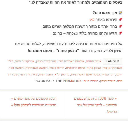
בעסקים המקומיים ולהחזיר לאזור את החיות שאבדה לו."
איך מצטרפים?
הירשמו באתר
כאן
בחרו אתרים מתוך הרשימה המלאה ושריונו מקום.
תגיעו ותיהנו מחוויה בלתי נשכחת – בחינם!
אל תפספסו הזדמנות מדהימה ליהנות עם המשפחה, לגלות מחדש את
הצפון ולסייע בשיקום האזור.
"הצפון פתוח" – ואתם מוזמנים!
TAGGED
אגמון החולה
,
אולמות האבירים בעכו
,
אטרקציות בצפון
,
אטרקציות חינם
,
בילוי
משפחתי
,
גן גורו
,
הצפון פתוח
,
הרפת הרובוטית
,
חוויות בצפון
,
חופשה משפחתית
,
חופשת פסח
,
חינם
,
חמי טבריה
,
כניסה חינם לאטרקציות
,
מוזיאון יק"א
,
מפעל הפיס
,
פארק דרך העץ
,
שמורות
טבע
,
תיירות בצפון
,
תיירות פנים
.
BOOKMARK THE
PERMALINK
.
«
קופון 30% הנחה על טפטפים
חגיגת הקופונים של סופר-פארם –
פרטסטי – לניקוי עדין של שיני
מבצעים מטורפים לחיסכון ענק!
»
התינוק!