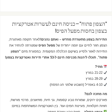
"הצפון פתוח" – כניסה חינם לעשרות אטרקציות
בצפון בחסות מפעל הפיס!
התיירות בצפון מתעוררת מחדש – ואתם נהנים!
לאחר תקופה מאתגרת,
הצפון חוזר לחיים עם יוזמה ייחודית של
מפעל הפיס
שמטרתה להחזיר את
התיירות לאזור ולסייע בשיקום הכלכלה המקומית. במסגרת מיזם
"הצפון
פתוח"
,
תוכלו ליהנות מכניסה חינם ל-53 אתרי תיירות ואטרקציות בצפון!
מתי?
21-22 במרץ
28-29 במרץ
4-10 באפריל (השבוע שלפני חג הפסח)
מה מחכה לכם?
פארקים ירוקים, שמורות טבע קסומות, גני חיות, מוזיאונים, מרכזי מורשת,
חוויות חקלאיות, מעיינות חמים ועוד. בין האטרקציות המשתתפות במיזם:
אגמון החולה
– חווית טבע עוצרת נשימה