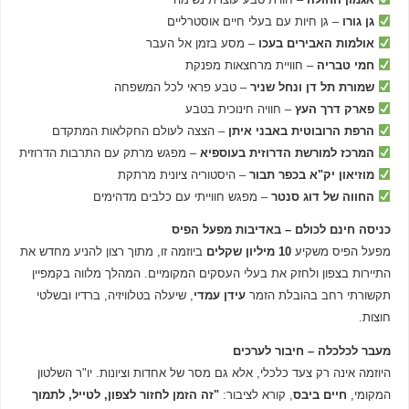
גן גורו
– גן חיות עם בעלי חיים אוסטרליים
אולמות האבירים בעכו
– מסע בזמן אל העבר
חמי טבריה
– חוויית מרחצאות מפנקת
שמורת תל דן ונחל שניר
– טבע פראי לכל המשפחה
פארק דרך העץ
– חוויה חינוכית בטבע
הרפת הרובוטית באבני איתן
– הצצה לעולם החקלאות המתקדם
המרכז למורשת הדרוזית בעוספיא
– מפגש מרתק עם התרבות הדרוזית
מוזיאון יק"א בכפר תבור
– היסטוריה ציונית מרתקת
החווה של דוג סנטר
– מפגש חווייתי עם כלבים מדהימים
כניסה חינם לכולם – באדיבות מפעל הפיס
מפעל הפיס משקיע
10 מיליון שקלים
ביוזמה זו, מתוך רצון להניע מחדש את
התיירות בצפון ולחזק את בעלי העסקים המקומיים. המהלך מלווה בקמפיין
תקשורתי רחב בהובלת הזמר
עידן עמדי
, שיעלה בטלוויזיה, ברדיו ובשלטי
חוצות.
מעבר לכלכלה – חיבור לערכים
היוזמה אינה רק צעד כלכלי, אלא גם מסר של אחדות וציונות. יו"ר השלטון
המקומי,
חיים ביבס
, קורא לציבור:
"זה הזמן לחזור לצפון, לטייל, לתמוך