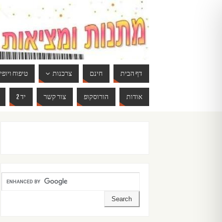
דף הבית
חינם
צרכנות
טיפוח ויופי
אודות
הורוסקופ
צור קשר
יד 2