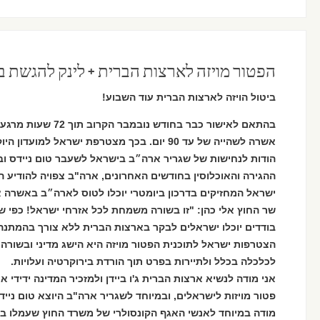
הפטור מויזה לארצות הברית + לינק להגשת 
ביטול הויזה לארצות הברית עוד השבוע!
בהתאם לאישור כבר בחוד
אשרה לשהייה של עד 90 יום. בכך מצטרפת ישראל למועדון היוקרתי של כ-40 מדינות בעולם.
‏הודות לנחישות של שגריר ארה״ב בישראל לשעבר טום ניידס ו
ההגירה והאוכלוסין בחודשים האחרונים, ארה"ב צפויה להודיע ה
ישראל המחזיקים בדרכון ביומטרי יוכלו לטוס לארה״ב באשרה א
שר החוץ אלי כהן: "זו בשורה משמחת לכל אזרחי ישראל! כפי ש
בודדים יוכלו ישראלים לבקר בארצות הברית ללא צורך בהמתנה 
הצטרפות ישראל לתוכנית הפטור מויזה היא הישג מדיני ובשורה 
לכלכלה בכלל ולתיירות בפרט תוך הורדת בירוקרטיה ועלויות.
אני מודה לנשיא ארצות הברית ג'ו ביידן ולמזכיר המדינה ידידי 
פטור מויזות לישראלים, ובמיוחד לשגריר ארה"ב היוצא טום ניי
מודה במיוחד לאנשי האגף הקונסולרי של משרד החוץ שעמלו 