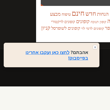
חינם
חדש
הנחות
מבצע
טיפוח
ה
קופונים
קופונים לויקטורי
קופון תנובה
קניון
פר
קופונים לשופרסל
קופונים לרמי לוי
X
אהבתם?
לחצו כאן ועקבו אחרינו
בפייסבוק!