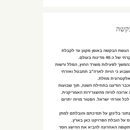
בקשה
ש נובמבר הקרוב תוך 72 שעות מרגע הגשת הבקשה באופן מקוון עד לקבלת
בהמשך לפעילות משרד החוץ, המלל ורשות
שבוע כי הויזה לארה"ב תתבטל ואזרחי
לקטרונית מוזלת.
כבר הודענו בתחילת השנה, תוך שבועות
ארוכה לוויזה מהשגרירות האמריקנית.
לכל אזרחי ישראל. הפטור מויזה יתרום
אנתוני בלינקן על תמיכתם והובלתם למתן
דס על הובלת הפרויקט כאן בארץ.
בתקופה האחרונה להביא את ההישג חסר