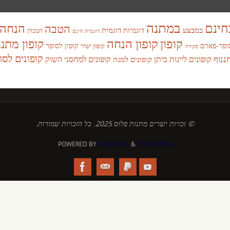
במתנה
חינם
הנחה
הטבה
במבצע
דוגמית
דוגמיות
הטבות
דוגמית חינם
קופון
קופון הנחה
קופון מתנ
ופר-פארם
קופון לסופר
קופון ישיר
סקירה
קופונים לסו
חננוף
קופונים ליינות ביתן
קופונים למחסני השוק
קופונים למגה
© זכויות יוצרים מתנות פלוס 2025. כל הזכויות שמורות.
POWERED BY
PARABOLA
&
WORDPRESS.