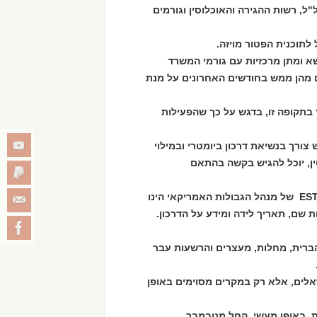
ל, רשות ההגירה והאוכלוסין וגורמים
תוכנית הפטור מויזה.
 ומתן מרכזיות עם גורמי המשרד
 מהן ממש בחודשים האחרונים על מנת
בתקופה זו, בדגש על כך שהפעילות
ורך בנשיאת דרכון ביומטרי ובמילוי
בגיר או קטין, יוכל להגיש בקשה בהתאם
מילוי שאלון ESTA (Electronic System for Travel Authorization) של מנהל הגבולות האמריקאי הינו
ת שם, תאריך לידה ומידע על הדרכון.
ברית, מחלות, מעצרים והרשעות עבר
אלים, אלא רק במקרים מסוימים באופן
, באופן מעשי, החל מנובמבר.