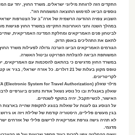
התקדים הזה לרווחת מיליוני ישראלים. משרד החוץ, יחד עם המל"
נוספים הביאו למימוש התוצאה המשמחת הזו".
השבוע צפויה ההודעה הרשמית של ארה״ב על הצטרפות ישראל ל
במהלך השנה וחצי האחרונות התקיימו במשרד החוץ פגישות משא
לביטחון פנים האמריקאים ומחלקת המדינה האמריקאית, שתיים
לתאם את התהליכים באופן הדוק.
הגורמים האמריקאים הביעו הערכה גדולה לפעילות משרד החוץ 
המשותפת הביאה להצלחת הפרויקט וביטול האשרה.
במשרד החוץ מדגישים כי בהתאם להסכמות עם האמריקאים, יש צ
טופס מקוון בעלות של 21 דולרים. כל אזרח ישראלי, 
לקריטריונים.
שאלון באנגלית ובו כל נוסע נשאל אודות נתונים ביוגרפיים לרבו
האישור, לכשייתקבל, יהיה בתוקף לשנתיים.
על הנוסע גם לענות על שאלות בנוגע לתקופת שהייה בארצות ה
בגין מעשים פליליים, היסטוריה קודמת של שלילת ויזה או גירוש.
לא תהיה גישה גורפת אמריקאית לרישום פלילי של אזרחים ישר
מדגמי.
יישום ההחלטה צפוי לקרות בעוד מספר שבועות ועל פי ההערכות