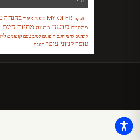
תגיות
ב
בהנחה
MY OFER
אופנה
איפור
my offer
מתנה
מתנות חינם
מבצעים
מתנות
ס
קופונים ליו
קופונים לטיב טעם
קופונים לחצי חינם
עופר
קניוני עופר
תנובה