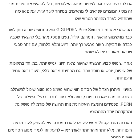
גם להרגעת העור וגם לשיפור מראה האלסטיות, בלי להרגיש אגרסיבית מדי.
זה מסוג המוצרים שנראים לי מתאימים במיוחד לעור עייף, עמום או כזה
שמתחיל לאבד מהזוהר הטבעי שלו.
מה שהכי אהבתי ב-GIGI PDRN Pure Serum הוא התחושה שהוא נותן לעור
כבר מהשימוש הראשון. המרקם קליל, נעים ונספג מהר בלי להשאיר שכבה
כבדה או דביקה. העור מרגיש רך יותר, רגוע ומלא בלחות, עם זוהר טבעי
שנראה מאוד בריא ולא שומני.
אחרי שימוש קבוע הרגשתי שהעור נראה חיוני וגמיש יותר, במיוחד בתקופות
של עייפות, יובש או חוסר זוהר. גם מבחינת מראה כללי, העור נראה אחיד
ורענן יותר.
בעיניי, היתרון הגדול של הסרום הוא שהוא נשמע כמו מוצר שיכול להשתלב
בצורה חכמה בשגרת טיפוח קבועה ולא כעוד "טרנד רגעי". השילוב של
PDRN, פפטידים וחומצה היאלורונית נותן תחושה של פורמולה מושקעת
ומתקדמת יותר מהממוצע.
האם זה מוצר קסם? ממש לא. אבל אם המטרה היא להעניק לעור מראה
רענן יותר, מלא יותר וזוהר יותר לאורך זמן – לדעתי זה לגמרי מסוג הסרומים
ששווה להכיר.