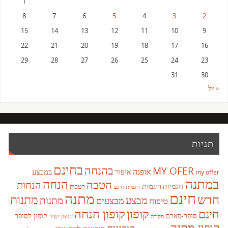
1
8
7
6
5
4
3
2
15
14
13
12
11
10
9
22
21
20
19
18
17
16
29
28
27
26
25
24
23
31
30
« יול
תגיות
בחינם
בהנחה
MY OFER
אופנה
איפור
במבצע
my offer
במתנה
הנחה
הטבה
הנחות
דוגמית
דוגמיות
הטבות
דוגמית חינם
חינם
מתנה
חדש
מתנות
מבצע
מבצעים
מתנות
טיפוח
קופון
חינם
קופון הנחה
סופר-פארם
קופון לסופר
קופון ישיר
סקירה
קופון מתנה