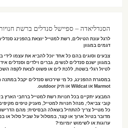
הסנדליאדה – ספיישל סנדלים ברשת חנויות
לרגל עונת הטיולים, רשת למטייל יוצאת בהפנינג סנדלי
דגמים במגוון
צבעים וסוגים בהם כל אחד יוכל להביא את עצמו לידי ביט
במגוון ישנם סנדלים לנשים, גברים וילדים וסנדלים איד
לטיול רגלי בשטח, ללכת לים או פשוט לצאת לקפה השכו
במסגרת ההפנינג, כל מי שירכוש סנדלים יקבל במתנה 
Marmot או Wildcat או תיק outdoor.
המבצע יתקיים בכל חנויות רשת למטייל ברחבי הארץ בין התאריכים: 4
קובי צביאלי, מנהל חנויות למטייל, מעניק טיפים מקיפי
כל מטייל צריך להתחיל בשאלה הבסיסית: מהם הדרישו
מדובר בטיול ארוך או קצר, במסלול על שביל סלול או 
ערוגות או לשימוש יומיומי?