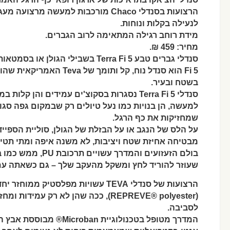
הרצועות בסנדלי Chaco מורכבות למעשה מרצועה מעגלית אחת, המתהדקת ביד אחת,
לנעילה בקלות ונוחות.
מידת רוחב רגילה המתאימה לרוב הגברים.
מחיר: 459 ₪.
סנדלי גברים טבע Terra Fi 5 בשבילי הגולן או בסמטאות של יפו העתיקה – ה-Terra
Fi 5 הוא סנדל נוח, קל ותומך של Teva האמריקאית שהולך לענות על כל הדרישות שלך –
בשטח ובעיר.
סנדלי Terra Fi 5 נסגרות בסקוצ'ים עמידים והן קלות במיוחד לנעילה והורדה.
למעשה, הן בנויות כמו נעל טיולים רק שבמקום גפה סגור
שמחזיקות את כף הרגל.
על הלס של הנגב או על הבזלת של הגולן, סוליית הספיידר של TEVA עם זיזי
מבטיחה אחיזת שטח ויציבות, לא משנה איפה ומתי תטייל
בולם הזעזועים והמדרך עשויים תרכובת PU, ממש כמו בנעלי הרים לתרמילאים, מה
שעוזר להוריד לחץ ומשקל מהעקב שלך – גם כשאתה ע
הרצועות של סנדלי TEVA עשויות מפלסטיק ממוחזר יחד עם פוליאסטר
(REPREVE® polyester), ככה שהן לא רק ע
לסביבה.
המדרך מטופל בטכנולוגיית icroban