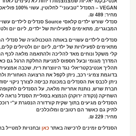
אנטי-בקטריאליות שמצמצמות ריחות לא נעימים לאחר 
VEGAN – הסנדל "טבעוני" לחלוטין, עשוי 100% פוליאסטר ופלסטיק ממוחזר.
מחיר: 489 ₪.
סנדלי שורש ילדים קלאסי Source סנדלים לילדים עשויים באותה הטכנולוגיה של סנדלי
המבוגרים, מתאימים לפעילויות של ילדים, ליום יום ולט
סנדלים לילדים עשויים באותה הטכנולוגיה של סנדלי ה
מתאימים לפעילויות של ילדים, ליום יום ולטיולים קלים
קלי משקל ונוחים מאד להליכה ולהתאמה מלאה לכף הרג
המדרך מגומי ובעל חספוס למניעת החלקת הרגל גם כא
תהליך אנטיבקטריאלי נגד היווצרות ריח, שכבה אמצעית 
בדוגמת צמיגי רכב, ניתן לקפל את הרצועה האחורית ו
ניתן לכבס את הסנדלים במכונת כביסה לצורך ניקוי יסודי
חברת שרש, נותנת אחריות מלאה, על הסנדלים לתקופה ש
השחיקה (נקודה ירוקה) הנמצא בסוליית הסנדל נראה לעי
הסנדלים מגיעים בתוך שקית קורדורה הנסגרת ע"י רוכ
לתיק גם כאשר הם רטובים ומלוכלכים
מחיר: 229 ₪.
הסנדלים זמינים לרכישה באתר
כאן
ובחנויות למטייל ב