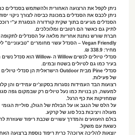
ניתן לקפל את הרצועה האחורית ולהשתמש בסנדלים כמו
ניתן לכבס את הסנדלים במכונת כביסה לצורך ניקוי יסודי
הסנדלים מגיעים בתוך שקית קורדורה הנסגרת ע"י רוכס
לתיק גם כאשר הם רטובים ומלוכלכים.
חברת שורש נותנת אחריות מלאה על הסנדלים לתקופה 
Vegan Friendly – הסנדל עשוי מחומרים "טבעוניים" ללא כל מוצרים מן החי.
מחיר: 338.9 ₪.
סנדלי טיולים לנשים Willow ה -Willow הוא סנדל נשים נוח, קל ועמיד, אידיאלי לסיורים
בעיר כמו גם לטיולים בשטח ובמים.
סנדלי Pine מבית Outdoor הישראלית הן סנדלי טיולים לנשים שמתאימים פשוט לכל סוג
של פעילות.
רצועות הבד העמידות נסגרות בסקוצ'ים עמידים והן קלו
למעשה, הן בנויות כמו נעל טיולים רק שבמקום גפה סגור
שמחזיקות את כף הרגל.
על הלס של הנגב או על הבזלת של הגולן, סוליית הגו
מעולה ויציבות בכל סוג של קרקע.
בולם הזעזועים והמדרך עשויים שכבת ריפוד שעוזרת לה
כשאת עם משקל.
יוצאות להליכה ארוכה? כרית ריפוד נוספת ברצועה האח