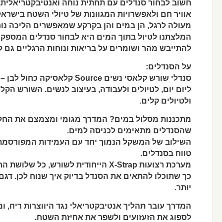
חשוב לבחור סנדלים עם תחתית נוחה ואנטיבקטריאלית,
אוויר חם ולאפשרויות המגוונות של טיולי השטח בישראל
מעולה לרגל, הן במים והן בקרקע שמאפשרים הליכה נוח
המלצתנו לטיול בתוך המים היא לבחור סנדלים המספקי
להתייבש מהר ושומרים על בריאות ונוחות הרגליים גם לא
על הסנדלים:
סנדלי שורש קלאסי נשים Source קלאסיקה כחול לבן – סנדלי הדגל של שורש הישראלית,
ליום יום, לטיולים ולעבודה, בעיצוב לנשים. השורש הקל
ולטיולים קלים.
מתכננות מסלול במים? המדרך מגומי ומצמצם את החלק
שהסנדלים מתאימים לכניסה למים.
השילוב של המשקל הנמוך יחד עם העמידות המפורסמת
טווח בסנדלים.
מערכת רצועות X-Strap הייחודית לשורש, כל שלושת הרצועות מתכוונות ע"י צמדן (סקוטש)
כך שתוכלו להתאים את הסנדל בדיוק איך שנוח לכן. דגם
יותר.
לספוג את הזעזועים ולשפר את אחיזת השטח.