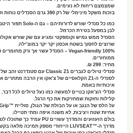
שמצמצם ריחות לא נעימים.
בזכות משקל מינימלי של רק 390 גרם הסנדלים נוחות וקלות על הרגל יותר מאי פעם.
כמו כל סנדלי שורש לדורותיהם – גם ה-Solo תפור היטב מחומרים חזקים בעבודת יד כחול-
לבן במפעל בטירת הכרמל.
הסנדל ממש גמיש וקומפקטי ומגיע עם שק שורש אקולוג
שרוצים לחסוך בשטח אכסון יקר יקר במוצ'ילה.
ממוחזרים.
מחיר: 299 ₪.
סנדלי טיולים לגברים Classic Z1 עם סטנדרנט זהב של של עמידות ונוחות כבר 30 שנים,
לסנדלי ה-Z1 הקלאסיים של צ'אקו אין הרבה מתחרים אם אתם מחפשים סנדלי טיולים
איכותיות באמת.
סנדלי הצ'אקו בנויים למעשה כמו נעל טיולים לכל דבר,
קלילות וחזקות שמחזיקות את כף הרגל.
על הלס של הנגב או על הבזלת של הגולן, סוליית ™ChacoGrip מחורצת וייחודית מבטיחה
אחיזת שטח ויציבות, לא משנה איפה ומתי תטיילו.
בולם הזעזועים והמדרך עשויים PU עמיד כך שתוכלו לטייל גם עם משקלים ללא חשש.
מדרך ה-™LUVSEAT הייחודי מספק תמיכה מלאה בקשת כף הרגל – טכנולוגיה שזיכתה את
סנדלי הצ'אקו בתו איכות של ארגון רופאי כף הרגל האמר