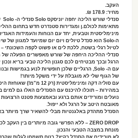
העקב.
מחיר: 178.9 ₪.
סנדלי שורש הליכה יחפה יוניסקס Solo סנדלי ה- Solo של חברת שורש הישראלית
מתאימות לכולם.ן ומגדירות סטנדרט חדש בתחום ההליכה היחפה (Barefoot
מינימליסטית וטבעית, יחד עם הנוחות והעמידות האגדי
ה-Solo הוא סנדל טיולים ויום יום שמיועד למגוון של שימושים ומטרות. בין אם תרצו לצאת
לטיול רגלי בשטח, ללכת לים או פשוט לקפה השכונתי – 
סנדלי ההליכה היחפה של שורש מאפשרים הפעלה של מגו
הרגל ובכך מבטיחים לכם סגנון הליכה טבעי בריא ונכון י
עם ה- Solo, הרגליים שלכן חופשיות לנוע בגמישות ובנוחות מירבית – כך שהתנועה הטבעית
של הגוף שלי לא מוגבלת על ידי משקל מיותר!
עם סוליה דקה ומינימליסטית (רק 12 מ"מ!) שאוחזת היטב את השטח, ורצועות שמתייבשות
במהירות – תוכלו להיכנס עם הסנדלים האלו גם למים ב
נועלים ומורידים אותם ברגע ובאמצעות פטנט הרצועות החכם X-Strap של שורש
מאובטח היטב על הרגל ולא ייפול.
הסנדל מתהדק באלגנטיות מבלי להשאיר שרך מיותר באמצ
ZERO DROP – ללא הפרשי גובה מיותרים בין הע
מונחת במצבה הטבעי והנכון.
לא מורידים את הסנדל בקיץ? בטח תשמחו לגלות שהרפי