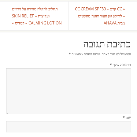
«
CC קרם – CC CREAM SPF30
תחליב להקלה מהירה על גירויים
– לתיקון גוון העור והגנה מהשמש
ועקיצות – SKIN RELIEF
מבית AHAVA
CALMING LOTION – קמדיס
»
כתיבת תגובה
האימייל לא יוצג באתר.
שדות החובה מסומנים
*
התגובה שלך
*
שם
*