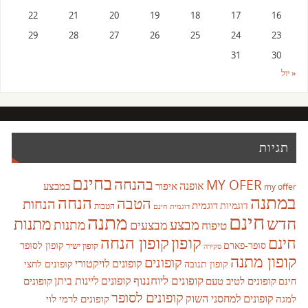
22
21
20
19
18
17
16
29
28
27
26
25
24
23
31
30
« יול
תגיות
בחינם
בהנחה
MY OFER
אופנה
איפור
במבצע
my offer
במתנה
הנחה
הטבה
הנחות
דוגמית
דוגמיות
הטבות
דוגמית חינם
חינם
מתנה
חדש
מתנות
מבצע
מבצעים
מתנות
טיפוח
קופון
חינם
קופון הנחה
סופר-פארם
קופון לסופר
קופון ישיר
סקירה
קופון מתנה
קופונים
קופונים לויקטורי
קופונים לחצי
קופון תנובה
קופונים ליוחננוף
קופונים ליינות ביתן
קופונים לטיב טעם
קופונים
חינם
קופונים לסופר
קופונים למחסני השוק
למגה
קופונים לרמי לוי