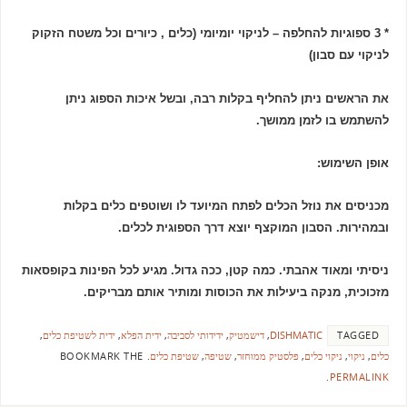
* 3 ספוגיות להחלפה – לניקוי יומיומי (כלים , כיורים וכל משטח הזקוק
לניקוי עם סבון)
את הראשים ניתן להחליף בקלות רבה, ובשל איכות הספוג ניתן
להשתמש בו לזמן ממושך.
אופן השימוש:
מכניסים את נוזל הכלים לפתח המיועד לו ושוטפים כלים בקלות
ובמהירות. הסבון המוקצף יוצא דרך הספוגית לכלים.
ניסיתי ומאוד אהבתי. כמה קטן, ככה גדול. מגיע לכל הפינות בקופסאות
מזכוכית, מנקה ביעילות את הכוסות ומותיר אותם מבריקים.
TAGGED
DISHMATIC
,
דישמטיק
,
ידידותי לסביבה
,
ידית הפלא
,
ידית לשטיפת כלים
,
כלים
,
ניקוי
,
ניקוי כלים
,
פלסטיק ממוחזר
,
שטיפה
,
שטיפת כלים
.
BOOKMARK THE
.
PERMALINK