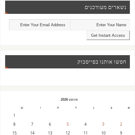
נשארים מעודכנים
חפשו אותנו בפייסבוק
אוגוסט 2026
א
ב
ג
ד
ה
ו
ש
1
8
7
6
5
4
3
2
15
14
13
12
11
10
9